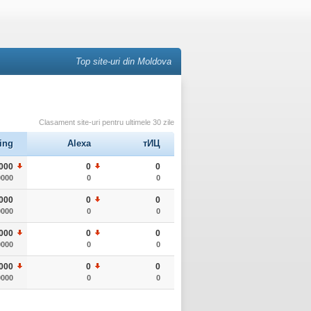
Top site-uri din Moldova
Clasament site-uri pentru ultimele 30 zile
ing
Alexa
тИЦ
000
0
0
0000
0
0
000
0
0
0000
0
0
000
0
0
0000
0
0
000
0
0
0000
0
0