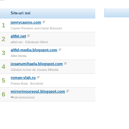
Site-uri noi
jennycasino.com
1
Casino Reviews and Game Bonuses
altfel.net
2
altfel.net - Gândește Diferit
altfel-media.blogspot.com
3
Altfel Media
josanumihaela.blogspot.com
4
Gânduri scrise de Josanu Mihaela
roman-vlah.ru
5
Роман Влах. Фотоблог
mirrorinoursoul.blogspot.com
6
❤mirrorinoursoul