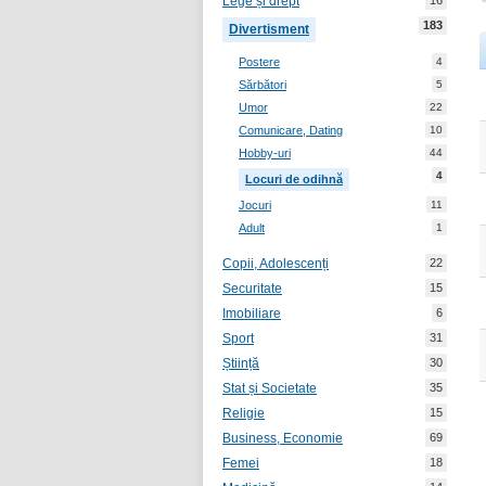
Lege și drept
16
183
Divertisment
Postere
4
Sărbători
5
Umor
22
Comunicare, Dating
10
Hobby-uri
44
4
Locuri de odihnă
Jocuri
11
Adult
1
Copii, Adolescenți
22
Securitate
15
Imobiliare
6
Sport
31
Știință
30
Stat și Societate
35
Religie
15
Business, Economie
69
Femei
18