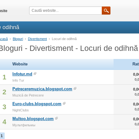
site
e odihnă
Acasă
›
Bloguri
›
Divertisment
›
Locuri de odihnă
Bloguri - Divertisment - Locuri de odihnă
Website
Rat
Infotur.md
0,0
1
0,
Info Tur
Petreceremuzica.blogspot.com
0,0
2
0,
Muzică de Petrecere
Euro-clubs.blogspot.com
0,0
3
0,
NightClubs
Multoo.blogspot.com
0,0
4
0,
Мультфильмы
1