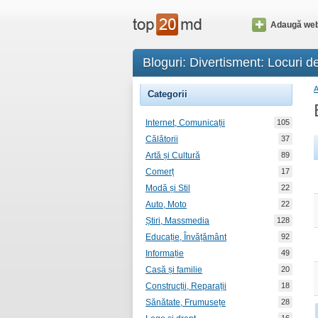
Adaugă web
Bloguri: Divertisment: Locuri d
Categorii
Internet, Comunicații
105
Călătorii
37
Artă și Cultură
89
Comerț
17
Modă și Stil
22
Auto, Moto
22
Știri, Massmedia
128
Educație, Învățământ
92
Informație
49
Casă și familie
20
Construcții, Reparații
18
Sănătate, Frumusețe
28