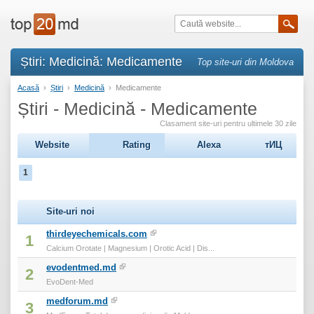
Știri: Medicină: Medicamente
Top site-uri din Moldova
Acasă
›
Știri
›
Medicină
›
Medicamente
Știri - Medicină - Medicamente
Clasament site-uri pentru ultimele 30 zile
Website
Rating
Alexa
тИЦ
1
Site-uri noi
thirdeyechemicals.com
1
Calcium Orotate | Magnesium | Orotic Acid | Dis...
evodentmed.md
2
EvoDent-Med
medforum.md
3