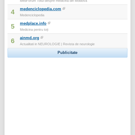
MedForum Totul despre medicina din Moldova
medenciclopedia.com
4
Medenciclopedia
medplace.info
5
Medicina pentru toți
ainmd.org
6
Actualitati in NEUROLOGIE | Revista de neurologie
Publicitate