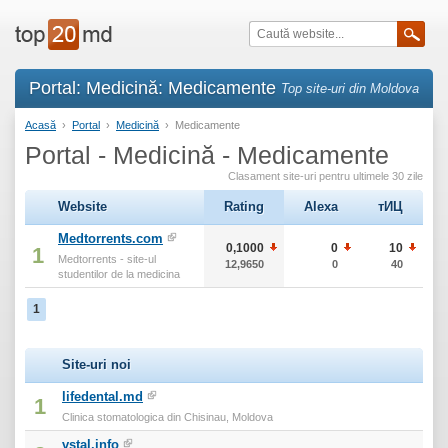
Portal: Medicină: Medicamente
Top site-uri din Moldova
Acasă
›
Portal
›
Medicină
›
Medicamente
Portal - Medicină - Medicamente
Clasament site-uri pentru ultimele 30 zile
Website
Rating
Alexa
тИЦ
Medtorrents.com
0,1000
0
10
1
Medtorrents - site-ul
12,9650
0
40
studentilor de la medicina
1
Site-uri noi
lifedental.md
1
Clinica stomatologica din Chisinau, Moldova
vstal.info