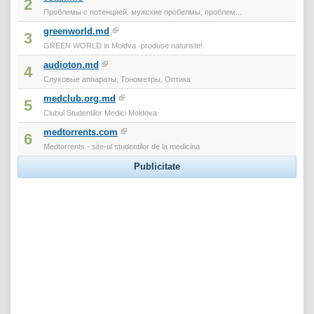
2
Проблемы с потенцией: мужские пробелмы, проблем...
greenworld.md
3
GREEN WORLD in Moldva -produse naturiste!
audioton.md
4
Слуховые аппараты, Тонометры, Оптика
medclub.org.md
5
Clubul Studentilor Medici Moldova
medtorrents.com
6
Medtorrents - site-ul studentilor de la medicina
Publicitate