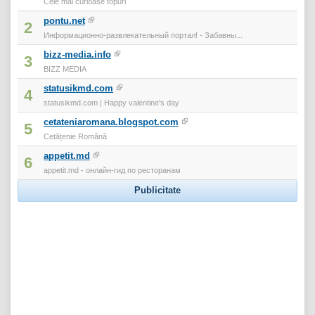
Cele mai curioase topuri
pontu.net
2
Информационно-развлекательный портал! - Забавны...
bizz-media.info
3
BIZZ MEDIA
statusikmd.com
4
statusikmd.com | Happy valentine's day
cetateniaromana.blogspot.com
5
Cetățenie Română
appetit.md
6
appetit.md - онлайн-гид по ресторанам
Publicitate