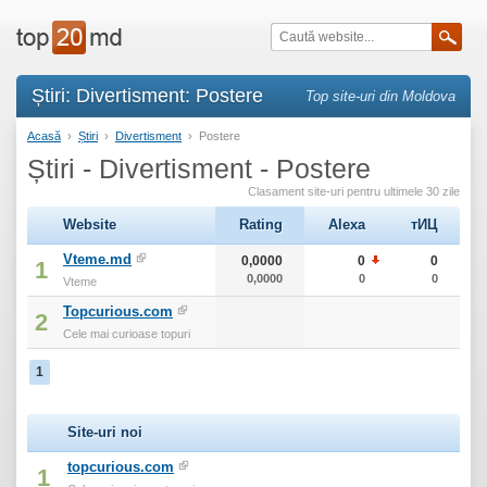
Știri: Divertisment: Postere
Top site-uri din Moldova
Acasă
›
Știri
›
Divertisment
›
Postere
Știri - Divertisment - Postere
Clasament site-uri pentru ultimele 30 zile
Website
Rating
Alexa
тИЦ
Vteme.md
0,0000
0
0
1
0,0000
0
0
Vteme
Topcurious.com
2
Cele mai curioase topuri
1
Site-uri noi
topcurious.com
1