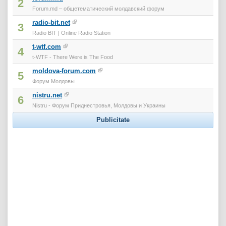
2
Forum.md – общетематический молдавский форум
radio-bit.net
3
Radio BIT | Online Radio Station
t-wtf.com
4
t-WTF - There Were is The Food
moldova-forum.com
5
Форум Молдовы
nistru.net
6
Nistru - Форум Приднестровья, Молдовы и Украины
Publicitate