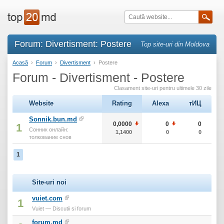
Forum: Divertisment: Postere
Top site-uri din Moldova
Acasă
›
Forum
›
Divertisment
›
Postere
Forum - Divertisment - Postere
Clasament site-uri pentru ultimele 30 zile
Website
Rating
Alexa
тИЦ
Sonnik.bun.md
0,0000
0
0
1
Сонник онлайн:
1,1400
0
0
толкование снов
1
Site-uri noi
vuiet.com
1
Vuiet — Discutii si forum
forum.md