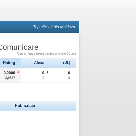
Top site-uri din Moldova
- Comunicare
Clasament site-uri pentru ultimele 30 zile
Rating
Alexa
тИЦ
0,0000
0
0
3,9367
0
0
Publicitate