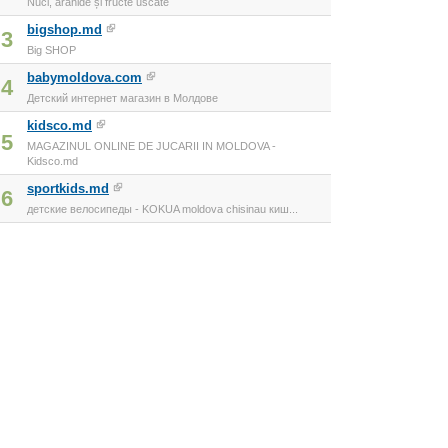
Nuci, arahide și fructe uscate
bigshop.md
3
Big SHOP
babymoldova.com
4
Детский интернет магазин в Молдове
kidsco.md
5
MAGAZINUL ONLINE DE JUCARII IN MOLDOVA -
Kidsco.md
sportkids.md
6
детские велосипеды - KOKUA moldova chisinau киш...