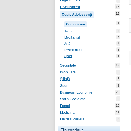
Lege și drept
6
Divertisment
16
16
Copii, Adolescenți
1
Comunicare
Jocuri
3
Modă și stil
3
Artă
1
Divertisment
2
Sport
5
Securitate
12
Imobiliare
6
Știință
6
Sport
9
Business, Economie
75
Stat și Societate
5
Femei
19
Medicină
11
Lucru și carieră
8
Tip conținut