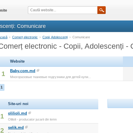
site
escenți: Comunicare
Acasă
›
Comerț electronic
›
Copii, Adolescenți
›
Comunicare
Comerț electronic - Copii, Adolescenți 
Website
Baby.com.md
1
Многоразовые тканевые подгузники для детей купи...
1
Site-uri noi
olilioli.md
1
Olilioli - producator jucarii din lemn
selik.md
2