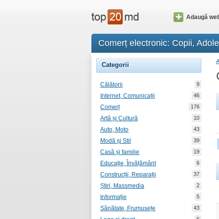
Adaugă web
Comerț electronic: Copii, Adol
Categorii
Călătorii
9
Internet, Comunicații
46
Comerț
176
Artă și Cultură
10
Auto, Moto
43
Modă și Stil
39
Casă și familie
19
Educație, Învățământ
6
Construcții, Reparații
37
Știri, Massmedia
2
Informație
5
Sănătate, Frumusețe
43