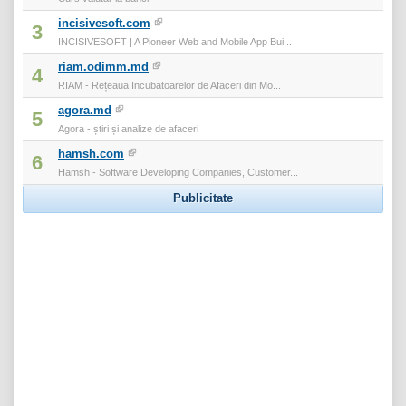
incisivesoft.com
3
INCISIVESOFT | A Pioneer Web and Mobile App Bui...
riam.odimm.md
4
RIAM - Rețeaua Incubatoarelor de Afaceri din Mo...
agora.md
5
Agora - știri și analize de afaceri
hamsh.com
6
Hamsh - Software Developing Companies, Customer...
Publicitate