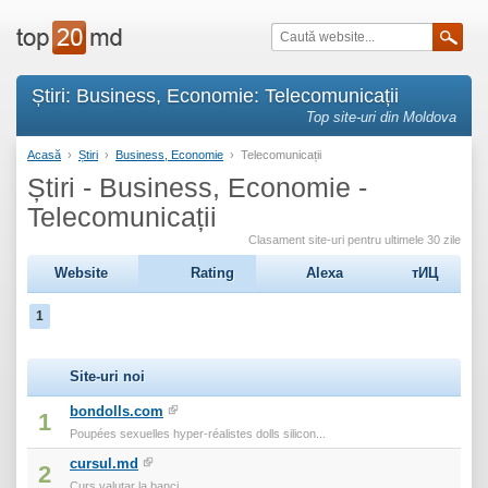
Știri: Business, Economie: Telecomunicații
Top site-uri din Moldova
Acasă
›
Știri
›
Business, Economie
›
Telecomunicații
Știri - Business, Economie -
Telecomunicații
Clasament site-uri pentru ultimele 30 zile
Website
Rating
Alexa
тИЦ
1
Site-uri noi
bondolls.com
1
Poupées sexuelles hyper-réalistes dolls silicon...
cursul.md
2
Curs valutar la banci