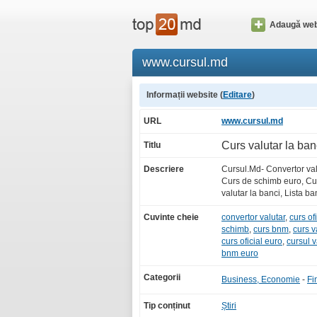
Adaugă web
www.cursul.md
Informații website (
Editare
)
URL
www.cursul.md
Curs valutar la ban
Titlu
Descriere
Cursul.Md- Convertor val
Curs de schimb euro, Cur
valutar la banci, Lista b
Cuvinte cheie
convertor valutar
,
curs ofi
schimb
,
curs bnm
,
curs v
curs oficial euro
,
cursul v
bnm euro
Categorii
Business, Economie
-
Fi
Tip conținut
Știri