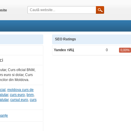
site
SEO Ratings
Yandex тИЦ
0
0,00%
ci
utar, Curs oficial BNM,
s euro si dolar, Curs
ancilor din Moldova.
cial
,
moldova curs de
alutar
,
curs euro
,
bnm
,
alutar
,
cursul euro
,
curs
nanțe