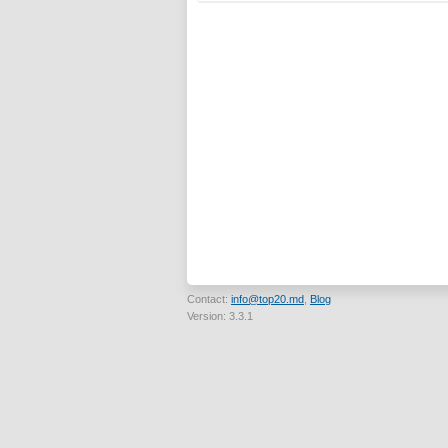
Contact:
info@top20.md
,
Blog
Version: 3.3.1