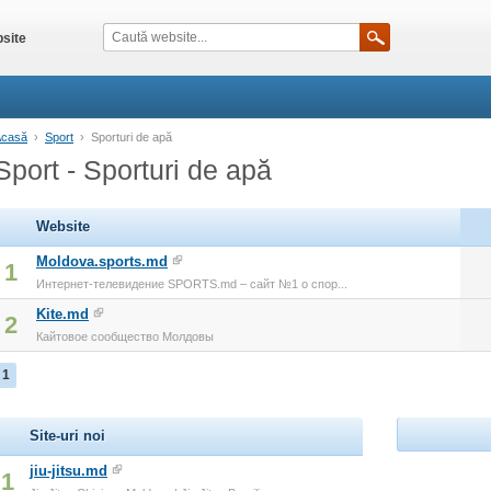
site
Acasă
›
Sport
›
Sporturi de apă
Sport - Sporturi de apă
Website
Moldova.sports.md
1
Интернет-телевидение SPORTS.md – сайт №1 о спор...
Kite.md
2
Кайтовое сообщество Молдовы
1
Site-uri noi
jiu-jitsu.md
1