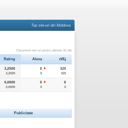
Top site-uri din Moldova
Clasament site-uri pentru ultimele 30 zile
Rating
Alexa
тИЦ
3,2500
0
325
3,2500
0
325
0,0000
0
0
0,0000
0
0
Publicitate