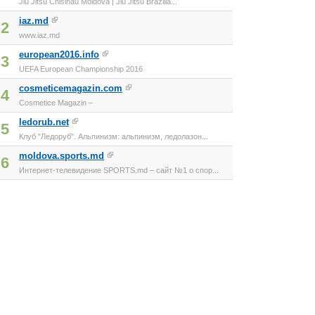
Jiu Jitsu Chisinau Moldova | Jiu Jitsu Brazilia...
iaz.md
2
www.iaz.md
european2016.info
3
UEFA European Championship 2016
cosmeticemagazin.com
4
Cosmetice Magazin –
ledorub.net
5
Клуб "Ледоруб". Альпинизм: альпинизм, ледолазон...
moldova.sports.md
6
Интернет-телевидение SPORTS.md – сайт №1 о спор...