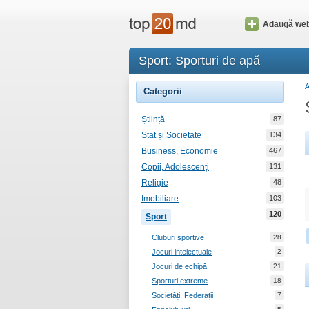
Adaugă web
Sport: Sporturi de apă
Categorii
Știință
87
Stat și Societate
134
Business, Economie
467
Copii, Adolescenți
131
Religie
48
Imobiliare
103
120
Sport
Cluburi sportive
28
Jocuri intelectuale
2
Jocuri de echipă
21
Sporturi extreme
18
Societăți, Federații
7