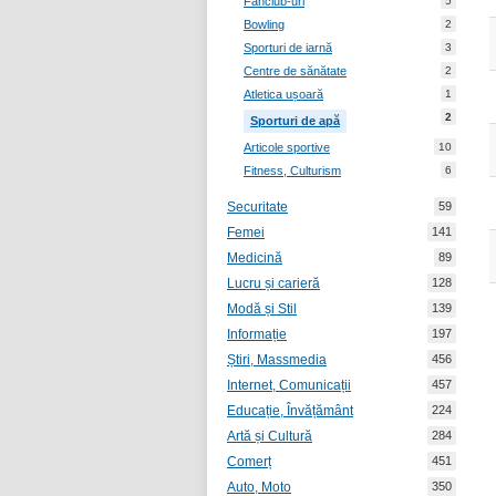
Fanclub-uri
5
Bowling
2
Sporturi de iarnă
3
Centre de sănătate
2
Atletica ușoară
1
2
Sporturi de apă
Articole sportive
10
Fitness, Culturism
6
Securitate
59
Femei
141
Medicină
89
Lucru și carieră
128
Modă și Stil
139
Informație
197
Știri, Massmedia
456
Internet, Comunicații
457
Educație, Învățământ
224
Artă și Cultură
284
Comerț
451
Auto, Moto
350