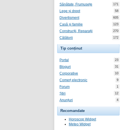
Sănătate, Frumusețe
171
Lege și drept
58
Divertisment
605
Casă și familie
123
Construcții, Reparații
270
Călătorii
172
Tip conținut
Portal
23
Bloguri
31
Corporative
10
Comerț electronic
9
Forum
1
Știri
12
Anunțuri
4
Recomandate
Horoscop Widget
Meteo Widget