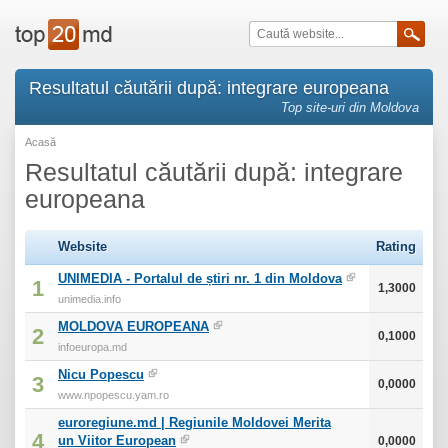
Resultatul căutării după: integrare europeana
Top site-uri din Moldova
Acasă
Resultatul căutării după: integrare
europeana
Website
Rating
UNIMEDIA - Portalul de știri nr. 1 din Moldova
1
1,3000
unimedia.info
MOLDOVA EUROPEANA
2
0,1000
infoeuropa.md
Nicu Popescu
3
0,0000
www.npopescu.yam.ro
euroregiune.md | Regiunile Moldovei Merita
4
un Viitor European
0,0000