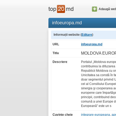
Adaugă web
infoeuropa.md
Informații website (
Editare
)
URL
infoeuropa.md
MOLDOVA EURO
Titlu
Descriere
Portalul „Moldova europe
contribuirea la difuzarea i
Republicii Moldova cu or
Unicitatea sa constă în f
doar segmentul privind 
cel al Consiliului Europe
sinergia şi cooperarea 
europene care împartăşesc
principii, contribuind deo
comună a unei Europe d
Europeană” este un s
Cuvinte cheie
integrare europeana
,
apr