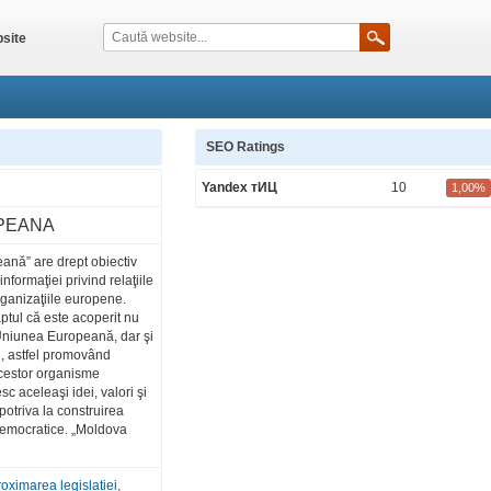
site
SEO Ratings
Yandex тИЦ
10
1,00%
PEANA
ană” are drept obiectiv
nformaţiei privind relaţiile
ganizaţiile europene.
aptul că este acoperit nu
Uniunea Europeană, dar şi
i, astfel promovând
acestor organisme
 aceleaşi idei, valori şi
potriva la construirea
emocratice. „Moldova
oximarea legislatiei
,