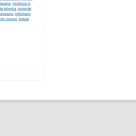
opeana
,
moldova si
ta tehnica
,
proiecte
ropeana
,
informare
rile omului
,
tratate