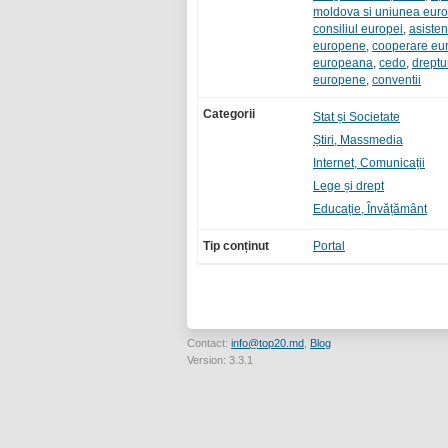
moldova si uniunea eur
consiliul europei
,
asisten
europene
,
cooperare eu
europeana
,
cedo
,
dreptu
europene
,
conventii
Categorii
Stat și Societate
Știri, Massmedia
Internet, Comunicații
Lege și drept
Educație, Învățământ
Tip conținut
Portal
Contact:
info@top20.md
,
Blog
Version: 3.3.1