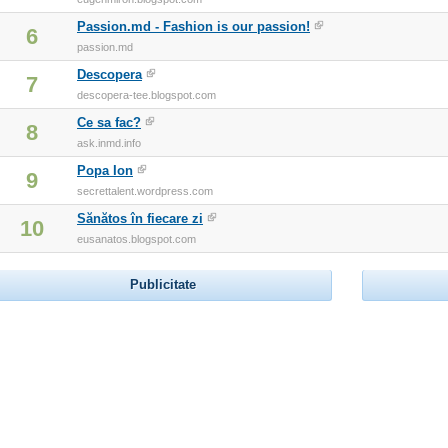
Passion.md - Fashion is our passion!
6
passion.md
Descopera
7
descopera-tee.blogspot.com
Ce sa fac?
8
ask.inmd.info
Popa Ion
9
secrettalent.wordpress.com
Sănătos în fiecare zi
10
eusanatos.blogspot.com
Publicitate