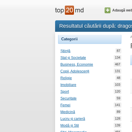
Adaugă web
Resultatul căutării după: drago
Categorii
Știință
87
Stat și Societate
134
Business, Economie
467
Copii, Adolescenți
131
Religie
48
Imobiliare
103
Sport
120
Securitate
59
Femei
141
Medicină
89
Lucru și carieră
128
Modă și Stil
139