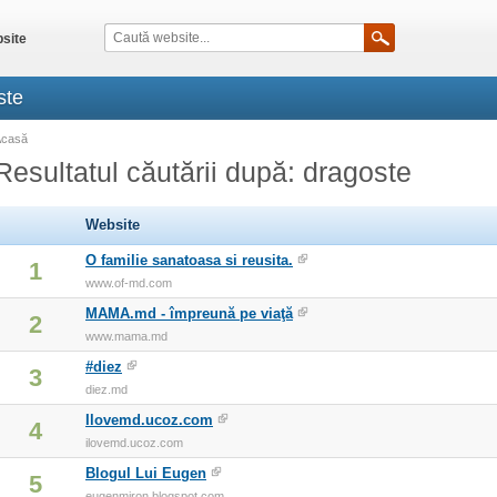
site
ste
Acasă
Resultatul căutării după: dragoste
Website
O familie sanatoasa si reusita.
1
www.of-md.com
MAMA.md - împreună pe viaţă
2
www.mama.md
#diez
3
diez.md
Ilovemd.ucoz.com
4
ilovemd.ucoz.com
Blogul Lui Eugen
5
eugenmiron.blogspot.com