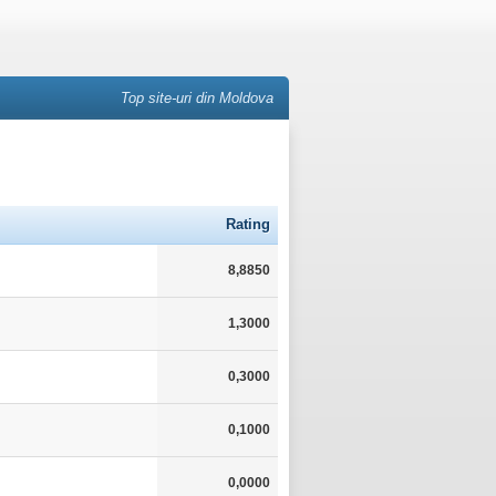
Top site-uri din Moldova
Rating
8,8850
1,3000
0,3000
0,1000
0,0000