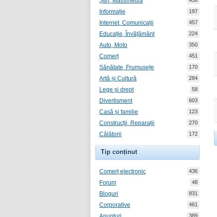
Știri, Massmedia
456
Informație
197
Internet, Comunicații
457
Educație, Învățământ
224
Auto, Moto
350
Comerț
451
Sănătate, Frumusețe
170
Artă și Cultură
284
Lege și drept
58
Divertisment
603
Casă și familie
123
Construcții, Reparații
270
Călătorii
172
Tip conținut
Comerț electronic
436
Forum
48
Bloguri
831
Corporative
461
Anunțuri
389