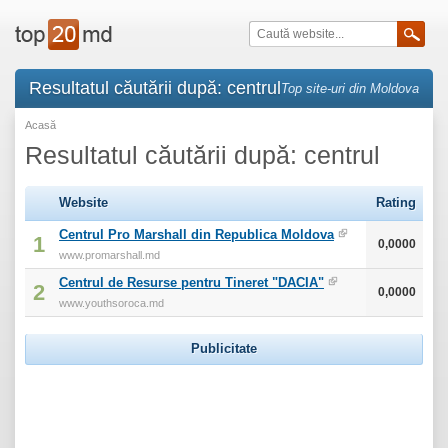
Resultatul căutării după: centrul
Top site-uri din Moldova
Acasă
Resultatul căutării după: centrul
Website
Rating
Centrul Pro Marshall din Republica Moldova
1
0,0000
www.promarshall.md
Centrul de Resurse pentru Tineret "DACIA"
2
0,0000
www.youthsoroca.md
Publicitate