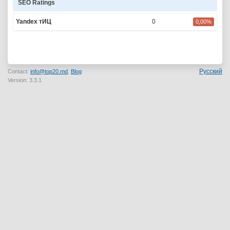
SEO Ratings
Yandex тИЦ
0
0,00%
Русский
Contact:
info@top20.md
,
Blog
Version: 3.3.1