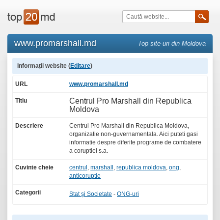
www.promarshall.md
Top site-uri din Moldova
Informații website (
Editare
)
URL
www.promarshall.md
Centrul Pro Marshall din Republica
Titlu
Moldova
Descriere
Centrul Pro Marshall din Republica Moldova,
organizatie non-guvernamentala. Aici puteti gasi
informatie despre diferite programe de combatere
a coruptiei s.a.
Cuvinte cheie
centrul
,
marshall
,
republica moldova
,
ong
,
anticoruptie
Categorii
Stat și Societate
-
ONG-uri