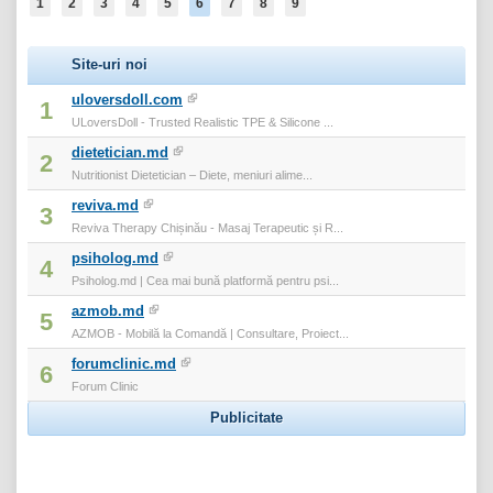
1
2
3
4
5
6
7
8
9
Site-uri noi
uloversdoll.com
1
ULoversDoll - Trusted Realistic TPE & Silicone ...
dietetician.md
2
Nutritionist Dietetician – Diete, meniuri alime...
reviva.md
3
Reviva Therapy Chișinău - Masaj Terapeutic și R...
psiholog.md
4
Psiholog.md | Cea mai bună platformă pentru psi...
azmob.md
5
AZMOB - Mobilă la Comandă | Consultare, Proiect...
forumclinic.md
6
Forum Clinic
Publicitate