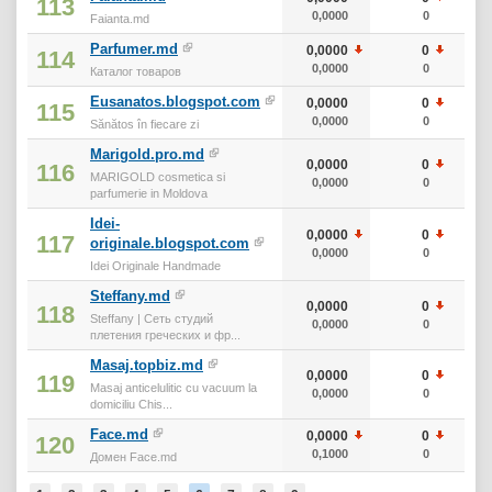
113
0,0000
0
Faianta.md
Parfumer.md
0,0000
0
114
0,0000
0
Каталог товаров
Eusanatos.blogspot.com
0,0000
0
115
0,0000
0
Sănătos în fiecare zi
Marigold.pro.md
0,0000
0
116
MARIGOLD cosmetica si
0,0000
0
parfumerie in Moldova
Idei-
0,0000
0
117
originale.blogspot.com
0,0000
0
Idei Originale Handmade
Steffany.md
0,0000
0
118
Steffany | Сеть студий
0,0000
0
плетения греческих и фр...
Masaj.topbiz.md
0,0000
0
119
Masaj anticelulitic cu vacuum la
0,0000
0
domiciliu Chis...
Face.md
0,0000
0
120
0,1000
0
Домен Face.md