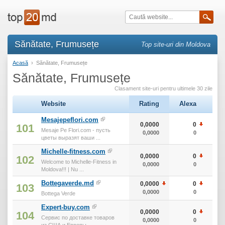
Sănătate, Frumusețe
Top site-uri din Moldova
Acasă
›
Sănătate, Frumusețe
Sănătate, Frumusețe
Clasament site-uri pentru ultimele 30 zile
Website
Rating
Alexa
тИ
Mesajepeflori.com
0,0000
0
101
Mesaje Pe Flori.com - пусть
0,0000
0
цветы выразят ваши ...
Michelle-fitness.com
0,0000
0
102
Welcome to Michelle-Fitness in
0,0000
0
Moldova!!! | Nu ...
Bottegaverde.md
0,0000
0
103
0,0000
0
Bottega Verde
Expert-buy.com
0,0000
0
104
Сервис по доставке товаров
0,0000
0
из США и Европы.