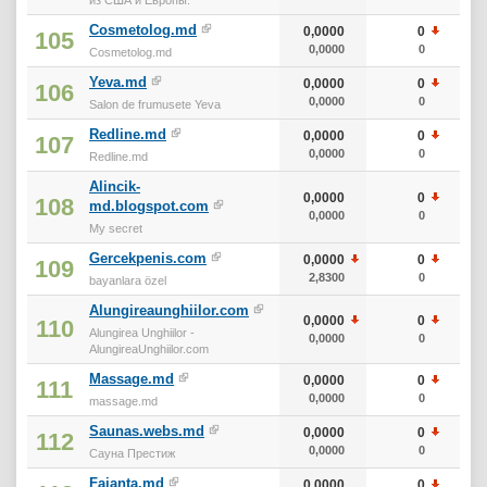
Cosmetolog.md
0,0000
0
105
0,0000
0
Cosmetolog.md
Yeva.md
0,0000
0
106
0,0000
0
Salon de frumusete Yeva
Redline.md
0,0000
0
107
0,0000
0
Redline.md
Alincik-
0,0000
0
108
md.blogspot.com
0,0000
0
My secret
Gercekpenis.com
0,0000
0
109
2,8300
0
bayanlara özel
Alungireaunghiilor.com
0,0000
0
110
Alungirea Unghiilor -
0,0000
0
AlungireaUnghiilor.com
Massage.md
0,0000
0
111
0,0000
0
massage.md
Saunas.webs.md
0,0000
0
112
0,0000
0
Сауна Престиж
Faianta.md
0,0000
0