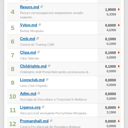
Resurs.md
1,9000
4
Resurs.md молдавское ежедневное онлайн
5,3350
издание....
Vybor.md
0,6000
5
4,5300
Выбор Молдовы
Cmb.md
0,1000
6
0,1000
Centrul de Training CMB
Clipa.md
0,1000
7
0,0000
Clipa Siderala
Childrights.md
0,1000
8
0,0000
Childrights.md# Portal Web pentru promovarea dr...
Lionsclub.md
0,0000
9
0,0000
Lions Club Chişinău
Adtm.md
0,0000
10
0,0000
Asociaţia de Dezvoltare a Turismului în Moldova
Ligarus.org
0,0000
11
3,1900
Лига русской молодежи Республики Молдова.
Promarshall.md
0,0000
12
0,0000
Centrul Pro Marshall din Republica Moldova