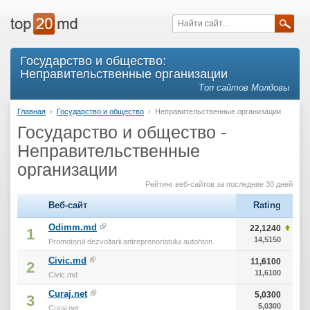
Государство и общество:
Неправительственные организации
Топ сайтов Молдовы
Главная
›
Государство и общество
›
Неправительственные организации
Государство и общество -
Неправительственные
организации
Рейтинг веб-сайтов за последние 30 дней
Веб-сайт
Rating
Odimm.md
22,1240
1
14,5150
Promotorul dezvoltarii antreprenoriatului autohton
Civic.md
11,6100
2
11,6100
Civic.md
Curaj.net
5,0300
3
5,0300
Curaj.net