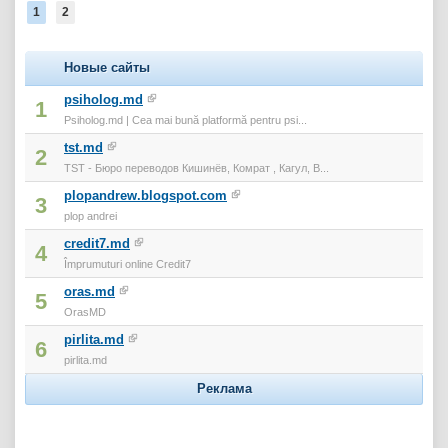
1
2
Новые сайты
psiholog.md
1
Psiholog.md | Cea mai bună platformă pentru psi...
tst.md
2
TST - Бюро переводов Кишинёв, Комрат , Кагул, В...
plopandrew.blogspot.com
3
plop andrei
credit7.md
4
Împrumuturi online Credit7
oras.md
5
OrasMD
pirlita.md
6
pirlita.md
Реклама