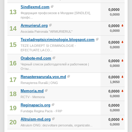
Sindlexmd.com
0,0000
13
Федерация профсоюзов в Молдове [SINDLEX],
0,0000
профс...
Armurierul.org
0,0000
14
0,0000
Asociatia Patronala "ARMURIERUL"
Tezeladreptsicriminologie.blogspot.com
0,0000
15
TEZE LA DREPT SI CRIMINOLOGIE -
0,0000
EFECTUATE LA CO...
Orabote-md.com
0,0000
16
Черный список работодателей и работников |
0,0000
Отзы...
Renasterearurala.vox.md
0,0000
17
1,9050
Renaşterea Rurală | ONG
Memoria.md
0,0000
18
0,0000
RCTV - Memoria
Reginapacis.org
0,0000
19
0,0000
Fundaţia Regina Pacis - FRP
Altruism-md.org
0,0000
20
0,0000
Altruism ONG: dezvoltare personala, organizatio...