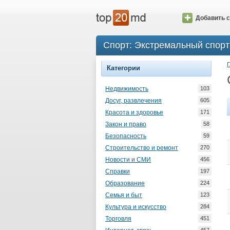
Добавить с
Спорт: Экстремальный спорт
Г
Категории
Недвижимость
103
Досуг, развлечения
605
Красота и здоровье
171
Закон и право
58
Безопасность
59
Строительство и ремонт
270
Новости и СМИ
456
Справки
197
Образование
224
Семья и быт
123
Культура и искусство
284
Торговля
451