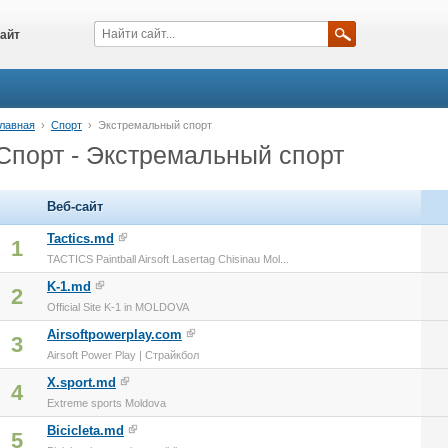
айт
лавная
›
Спорт
›
Экстремальный спорт
Спорт - Экстремальный спорт
Веб-сайт
Tactics.md
1
TACTICS Paintball Airsoft Lasertag Chisinau Mol...
K-1.md
2
Official Site K-1 in MOLDOVA
Airsoftpowerplay.com
3
Airsoft Power Play | Страйкбол
X.sport.md
4
Extreme sports Moldova
Bicicleta.md
5