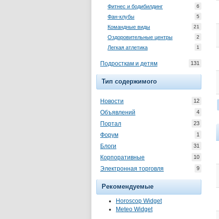
Фитнес и бодибилдинг
6
Фан-клубы
5
Командные виды
21
Оздоровительные центры
2
Легкая атлетика
1
Подросткам и детям
131
Тип содержимого
Новости
12
Объявлений
4
Портал
23
Форум
1
Блоги
31
Корпоративные
10
Электронная торговля
9
Рекомендуемые
Horoscop Widget
Meteo Widget