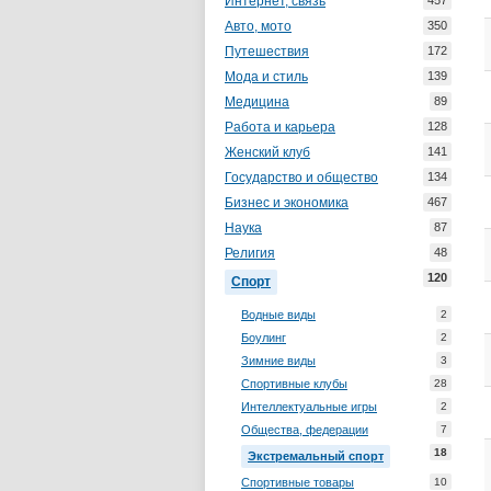
Интернет, связь
457
Авто, мото
350
Путешествия
172
Мода и стиль
139
Медицина
89
Работа и карьера
128
Женский клуб
141
Государство и общество
134
Бизнес и экономика
467
Наука
87
Религия
48
120
Спорт
Водные виды
2
Боулинг
2
Зимние виды
3
Спортивные клубы
28
Интеллектуальные игры
2
Общества, федерации
7
18
Экстремальный спорт
Спортивные товары
10