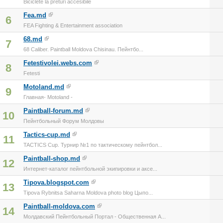
Biciclete la preturi accesibile
Fea.md
6
FEA Fighting & Entertainment association
68.md
7
68 Caliber. Paintball Moldova Chisinau. Пейнтбо...
Fetestivolei.webs.com
8
Fetesti
Motoland.md
9
Главная- Motoland -
Paintball-forum.md
10
Пейнтбольный Форум Молдовы
Tactics-cup.md
11
TACTICS Cup. Турнир №1 по тактическому пейнтбол...
Paintball-shop.md
12
Интернет-каталог пейнтбольной экипировки и аксе...
Tipova.blogspot.com
13
Tipova Rybnitsa Saharna Moldova photo blog Цыпо...
Paintball-moldova.com
14
Молдавский Пейнтбольный Портал - Общественная А...