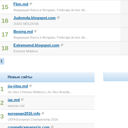
Fbm.md
15
Федерация Бокса в Молдове, Federaţia de box din...
Judomda.blogspot.com
16
JUDO MOLDOVA
Boxing.md
17
Федерация Бокса в Молдове, Federaţia de box din...
Extrememd.blogspot.com
18
Extreme Moldova
1
Новые сайты
jiu-jitsu.md
1
Jiu Jitsu Chisinau Moldova | Jiu Jitsu Brazilia...
iaz.md
2
www.iaz.md
european2016.info
3
UEFA European Championship 2016
cosmeticemagazin.com