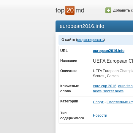
Добавить с
european2016.info
О сайте (
редактировать
)
URL
european2016.info
UEFA European C
Название
Описание
UEFA European Champio
Scores , Games
Ключевые
euro cup 2016
,
euro fra
слова
news
,
soccer news
Категории
Спорт
-
Спортивные кл
Тип
Новости
содержимого