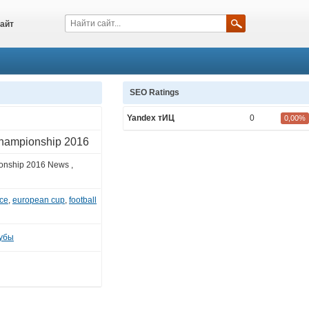
айт
SEO Ratings
Yandex тИЦ
0
0,00%
hampionship 2016
nship 2016 News ,
nce
,
european cup
,
football
убы