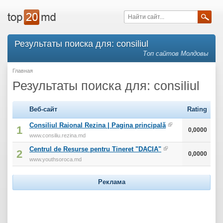
Результаты поиска для: consiliul
Топ сайтов Молдовы
Главная
Результаты поиска для: consiliul
Веб-сайт
Rating
Consiliul Raional Rezina | Pagina principală
1
0,0000
www.consiliu.rezina.md
Centrul de Resurse pentru Tineret "DACIA"
2
0,0000
www.youthsoroca.md
Реклама