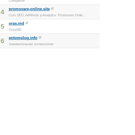
Conspecte
promovare-online.site
4
Curs SEO, AdWords și Analytics: Promovare Onlin...
oras.md
5
OrasMD
entomolog.info
6
Занимательная энтомология