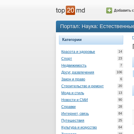
Добавить с
Портал: Наука: Естественны
Г
Категории
Красота и здоровье
14
Спорт
23
Недвижимость
7
Досуг, развлечения
106
Закон и право
6
Строительство и ремонт
20
Мода и стиль
13
Новости и СМИ
90
Справки
28
Интернет, связь
84
Путешествия
25
Культура и искусство
64