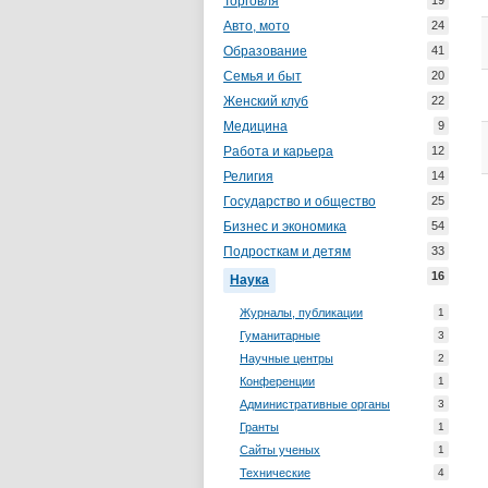
Торговля
19
Авто, мото
24
Образование
41
Семья и быт
20
Женский клуб
22
Медицина
9
Работа и карьера
12
Религия
14
Государство и общество
25
Бизнес и экономика
54
Подросткам и детям
33
16
Наука
Журналы, публикации
1
Гуманитарные
3
Научные центры
2
Конференции
1
Административные органы
3
Гранты
1
Сайты ученых
1
Технические
4