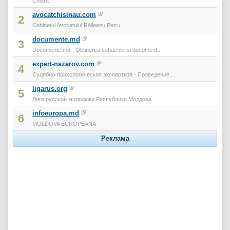
Chiara
avocatchisinau.com
2
Cabinetul Avocatului Răileanu Petru
documente.md
3
Documente.md - Obtinerea cetateniei si document...
expert-nazarov.com
4
Судебно-психологическая экспертиза - Проведение...
ligarus.org
5
Лига русской молодежи Республики Молдова.
infoeuropa.md
6
MOLDOVA EUROPEANA
Реклама