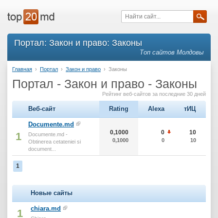
Портал: Закон и право: Законы
Топ сайтов Молдовы
Главная
›
Портал
›
Закон и право
›
Законы
Портал - Закон и право - Законы
Рейтинг веб-сайтов за последние 30 дней
Веб-сайт
Rating
Alexa
тИЦ
Documente.md
0,1000
0
10
1
Documente.md -
0,1000
0
10
Obtinerea cetateniei si
document...
1
Новые сайты
chiara.md
1