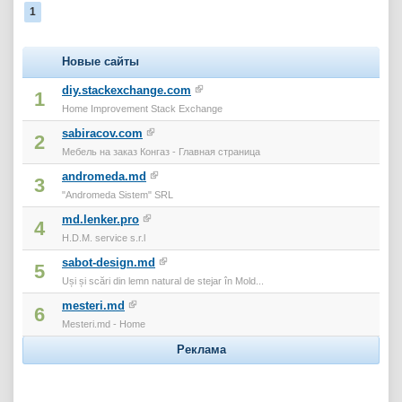
1
Новые сайты
diy.stackexchange.com
1
Home Improvement Stack Exchange
sabiracov.com
2
Мебель на заказ Конгаз - Главная страница
andromeda.md
3
"Andromeda Sistem" SRL
md.lenker.pro
4
H.D.M. service s.r.l
sabot-design.md
5
Uși și scări din lemn natural de stejar în Mold...
mesteri.md
6
Mesteri.md - Home
Реклама