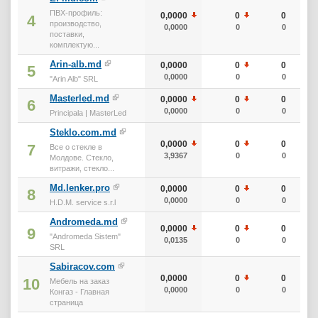
ПВХ-профиль:
0,0000
0
0
4
производство,
0,0000
0
0
поставки,
комплектую...
Arin-alb.md
0,0000
0
0
5
0,0000
0
0
"Arin Alb" SRL
Masterled.md
0,0000
0
0
6
0,0000
0
0
Principala | MasterLed
Steklo.com.md
0,0000
0
0
7
Все о стекле в
3,9367
0
0
Молдове. Стекло,
витражи, стекло...
Md.lenker.pro
0,0000
0
0
8
0,0000
0
0
H.D.M. service s.r.l
Andromeda.md
0,0000
0
0
9
"Andromeda Sistem"
0,0135
0
0
SRL
Sabiracov.com
0,0000
0
0
10
Мебель на заказ
0,0000
0
0
Конгаз - Главная
страница