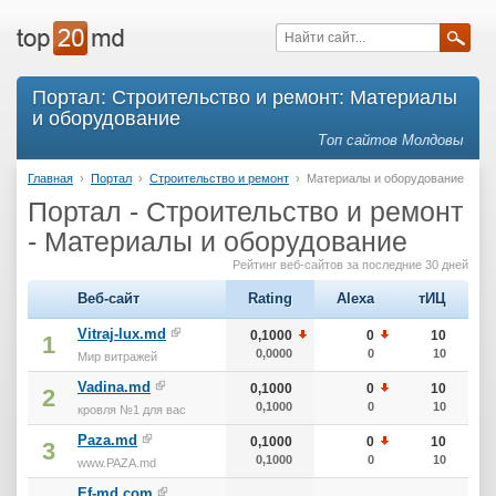
Портал: Строительство и ремонт: Материалы
и оборудование
Топ сайтов Молдовы
Главная
›
Портал
›
Строительство и ремонт
›
Материалы и оборудование
Портал - Строительство и ремонт
- Материалы и оборудование
Рейтинг веб-сайтов за последние 30 дней
Веб-сайт
Rating
Alexa
тИЦ
Vitraj-lux.md
0,1000
0
10
1
0,0000
0
10
Мир витражей
Vadina.md
0,1000
0
10
2
0,1000
0
10
кровля №1 для вас
Paza.md
0,1000
0
10
3
0,1000
0
10
www.PAZA.md
Ef-md.com