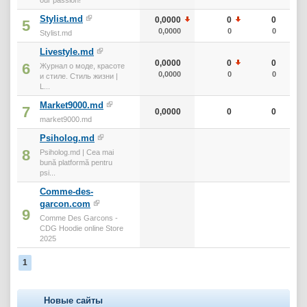
Stylist.md
0,0000
0
0
5
0,0000
0
0
Stylist.md
Livestyle.md
0,0000
0
0
6
Журнал о моде, красоте
0,0000
0
0
и стиле. Стиль жизни |
L...
Market9000.md
7
0,0000
0
0
market9000.md
Psiholog.md
8
Psiholog.md | Cea mai
bună platformă pentru
psi...
Comme-des-
garcon.com
9
Comme Des Garcons -
CDG Hoodie online Store
2025
1
Новые сайты