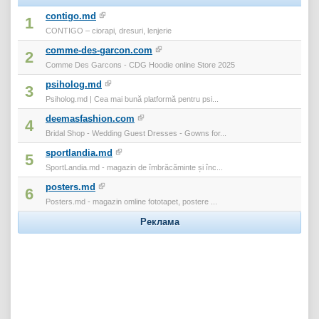
contigo.md
1
CONTIGO – ciorapi, dresuri, lenjerie
comme-des-garcon.com
2
Comme Des Garcons - CDG Hoodie online Store 2025
psiholog.md
3
Psiholog.md | Cea mai bună platformă pentru psi...
deemasfashion.com
4
Bridal Shop - Wedding Guest Dresses - Gowns for...
sportlandia.md
5
SportLandia.md - magazin de îmbrăcăminte și înc...
posters.md
6
Posters.md - magazin omline fototapet, postere ...
Реклама