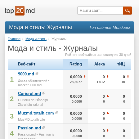
Мода и стиль: Журналы
Топ сайтов Молдовы
Главная
›
Мода и стиль
›
Журналы
Мода и стиль - Журналы
Рейтинг веб-сайтов за последние 30 дней
Веб-сайт
Rating
Alexa
тИЦ
9000.md
0,0000
0
0
1
Доска объявлений -
28,3677
1 012
10
market9000.md
Curierul.md
0,0000
0
0
2
Curierul de Hînceşti.
0,0000
0
0
Ziarul tău raional
Muzmd.totalh.com
0,0000
0
0
3
0,0000
0
0
MuzMD.totalh Life
Passion.md
0,0000
0
0
4
Passion.md - Fashion is
0,0000
0
0
our passion!