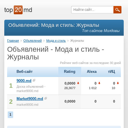
Объявлений: Мода и стиль: Журналы
Топ сайтов Молдовы
Главная
›
Объявлений
›
Мода и стиль
›
Журналы
Объявлений - Мода и стиль -
Журналы
Рейтинг веб-сайтов за последние 30 дней
Веб-сайт
Rating
Alexa
тИЦ
9000.md
0,0000
0
0
1
Доска объявлений -
28,3677
1 012
10
market9000.md
Market9000.md
2
0,0000
0
0
market9000.md
1