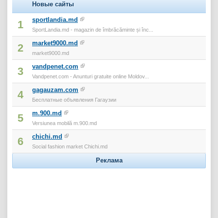
Новые сайты
sportlandia.md
1
SportLandia.md - magazin de îmbrăcăminte și înc...
market9000.md
2
market9000.md
vandpenet.com
3
Vandpenet.com - Anunturi gratuite online Moldov...
gagauzam.com
4
Бесплатные объявления Гагаузии
m.900.md
5
Versiunea mobilă m.900.md
chichi.md
6
Social fashion market Chichi.md
Реклама