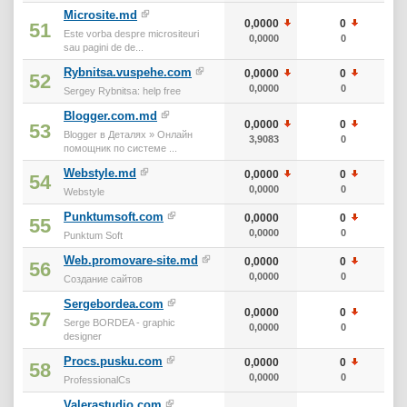
Microsite.md
0,0000
0
0
51
Este vorba despre micrositeuri
0,0000
0
0
sau pagini de de...
Rybnitsa.vuspehe.com
0,0000
0
0
52
0,0000
0
0
Sergey Rybnitsa: help free
Blogger.com.md
0,0000
0
0
53
Blogger в Деталях » Онлайн
3,9083
0
0
помощник по системе ...
Webstyle.md
0,0000
0
0
54
0,0000
0
0
Webstyle
Punktumsoft.com
0,0000
0
0
55
0,0000
0
0
Punktum Soft
Web.promovare-site.md
0,0000
0
0
56
0,0000
0
0
Создание сайтов
Sergebordea.com
0,0000
0
0
57
Serge BORDEA - graphic
0,0000
0
0
designer
Procs.pusku.com
0,0000
0
0
58
0,0000
0
0
ProfessionalCs
Valerastudio.com