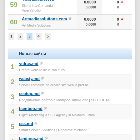
0,0000
0
0
59
Site-uri La Comanda -
0,0000
0
0
ValeraStudio
Artmediasolutions.com
0,0000
0
0
60
0,0000
0
0
Art Media Solutions
1
2
3
4
5
Новые сайты
vidras.md
1
Creare website de la 300 euro
websty.md
2
Servicii complete de creare site web la pret ac...
seotop.md
3
Продвижение сайтов в Молдове, Кишиневе | SEOTOP.MD
bamboo.md
4
Digital Marketing & SEO Agency in Moldova - Bam...
sss.md
5
Smart Service Solutions | Reparație telefoane î...
landings.md