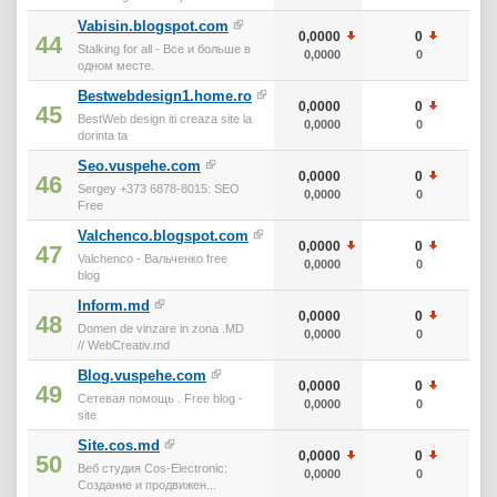
Vabisin.blogspot.com
0,0000
0
0
44
Stalking for all - Все и больше в
0,0000
0
0
одном месте.
Bestwebdesign1.home.ro
0,0000
0
0
45
BestWeb design iti creaza site la
0,0000
0
0
dorinta ta
Seo.vuspehe.com
0,0000
0
0
46
Sergey +373 6878-8015: SEO
0,0000
0
0
Free
Valchenco.blogspot.com
0,0000
0
0
47
Valchenco - Вальченко free
0,0000
0
0
blog
Inform.md
0,0000
0
0
48
Domen de vinzare in zona .MD
0,0000
0
0
// WebCreativ.md
Blog.vuspehe.com
0,0000
0
0
49
Сетевая помощь . Free blog -
0,0000
0
0
site
Site.cos.md
0,0000
0
0
50
Веб студия Cos-Electronic:
0,0000
0
0
Создание и продвижен...