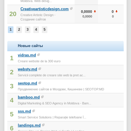
Moldova. Web desig...
Creativeartisticdesign.com
0,0000
0
20
Creative Artistic Design -
0,0000
0
Создание сайтов
1
2
3
4
5
Новые сайты
vidras.md
1
Creare website de la 300 euro
websty.md
2
Servicii complete de creare site web la pret ac...
seotop.md
3
Продвижение сайтов в Молдове, Кишиневе | SEOTOP.MD
bamboo.md
4
Digital Marketing & SEO Agency in Moldova - Bam...
sss.md
5
Smart Service Solutions | Reparație telefoane î...
landings.md
6