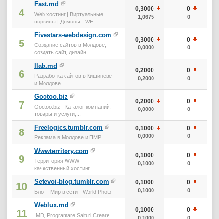
Fast.md
0,3000
0
3
4
Web хостинг | Виртуальные
1,0675
0
2
сервисы | Домены - WE...
Fivestars-webdesign.com
0,3000
0
3
5
Создание сайтов в Молдове,
0,0000
0
3
создать сайт, дизайн...
Ilab.md
0,2000
0
2
6
Разработка сайтов в Кишиневе
0,2000
0
2
и Молдове
Gootoo.biz
0,2000
0
2
7
Gootoo.biz - Каталог компаний,
0,0000
0
2
товары и услуги,...
Freelogics.tumblr.com
0,1000
0
1
8
0,0000
0
1
Реклама в Молдове и ПМР
Wwwterritory.com
0,1000
0
1
9
Территория WWW -
0,1000
0
1
качественный хостинг
Setevoi-blog.tumblr.com
0,1000
0
1
10
0,1000
0
1
Блог - Мир в сети - World Photo
Weblux.md
0,1000
0
1
11
.MD, Programare Saituri,Creare
0,1000
0
1