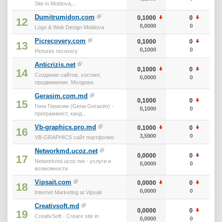
Site in Moldova,...
Dumitrumidon.com
0,1000
0
1
12
0,0000
0
1
Logo & Web Design Moldova
Picrecovery.com
0,1000
0
1
13
0,1000
0
1
Pictures recovery
Anticrizis.net
0,1000
0
1
14
Создание сайтов, хостинг,
0,0000
0
1
продвижение. Молдова
Gerasim.com.md
0,1000
0
1
15
Гена Герасим (Gena Gerasim) -
0,1000
0
1
программист, канд...
Vb-graphics.pro.md
0,1000
0
1
16
3,5900
0
1
VB-GRAPHICS сайт портфолио
Networkmd.ucoz.net
0,0000
0
17
Networkmd.ucoz.net - услуги и
0,0000
0
возможности
Vipsait.com
0,0000
0
18
0,0000
0
Internet Marketing at Vipsait
Creativsoft.md
0,0000
0
19
CreativSoft - Creare site in
0,0000
0