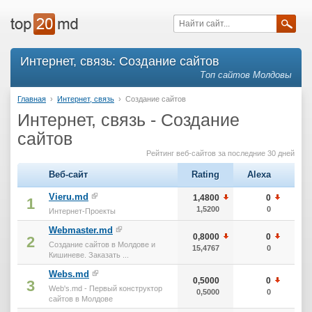
Интернет, связь: Создание сайтов
Топ сайтов Молдовы
Главная
›
Интернет, связь
›
Создание сайтов
Интернет, связь - Создание
сайтов
Рейтинг веб-сайтов за последние 30 дней
Веб-сайт
Rating
Alexa
тИ
Vieru.md
1,4800
0
1
1
1,5200
0
1
Интернет-Проекты
Webmaster.md
0,8000
0
8
2
Создание сайтов в Молдове и
15,4767
0
10
Кишиневе. Заказать ...
Webs.md
0,5000
0
5
3
Web's.md - Первый конструктор
0,5000
0
5
сайтов в Молдове