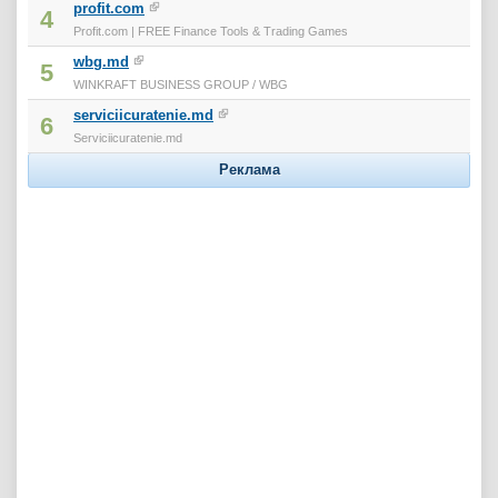
profit.com
4
Profit.com | FREE Finance Tools & Trading Games
wbg.md
5
WINKRAFT BUSINESS GROUP / WBG
serviciicuratenie.md
6
Serviciicuratenie.md
Реклама