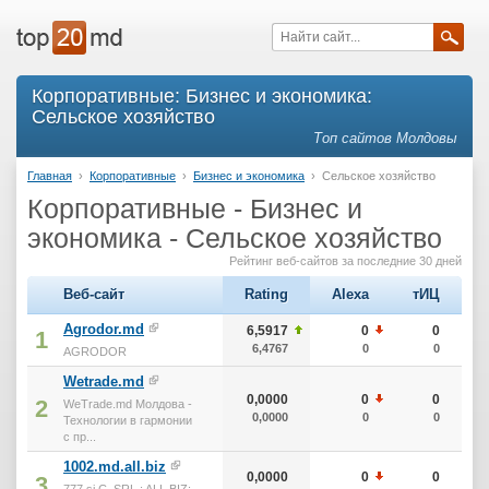
Корпоративные: Бизнес и экономика:
Сельское хозяйство
Топ сайтов Молдовы
Главная
›
Корпоративные
›
Бизнес и экономика
›
Сельское хозяйство
Корпоративные - Бизнес и
экономика - Сельское хозяйство
Рейтинг веб-сайтов за последние 30 дней
Веб-сайт
Rating
Alexa
тИЦ
Agrodor.md
6,5917
0
0
1
6,4767
0
0
AGRODOR
Wetrade.md
0,0000
0
0
2
WeTrade.md Молдова -
0,0000
0
0
Технологии в гармонии
с пр...
1002.md.all.biz
0,0000
0
0
3
777 si C, SRL : ALL.BIZ: