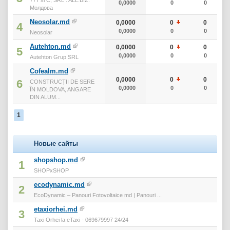
0,0000
0
0
Молдова
Neosolar.md
0,0000
0
0
4
0,0000
0
0
Neosolar
Autehton.md
0,0000
0
0
5
0,0000
0
0
Autehton Grup SRL
Cofealm.md
0,0000
0
0
6
CONSTRUCȚII DE SERE
0,0000
0
0
ÎN MOLDOVA, ANGARE
DIN ALUM...
1
Новые сайты
shopshop.md
1
SHOPxSHOP
ecodynamic.md
2
EcoDynamic – Panouri Fotovoltaice md | Panouri ...
etaxiorhei.md
3
Taxi Orhei la eTaxi - 069679997 24/24