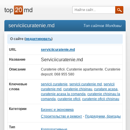
serviciicuratenie.md
Топ сайтов Молдовы
О сайте (
редактировать
)
URL
serviciicuratenie.md
Serviciicuratenie.md
Название
Описание
Curatenie oficii. Curatenie apartamente. Curatenie
depozit. 068 955 580
Ключевые
servicii curatenie
,
servicii curatenie md
,
servicii
слова
curatenie md
,
curatenie chisinau
,
curatare acasa
,
curatenie acasa la comanda
,
curatenie chisinau la
comanda
,
curatenie oficii
,
curatenie oficii chisinau
Категории
Бизнес и экономика
Строительство и ремонт
-
Подрядчики, бригады
Тип
Корпоративные