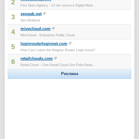
2
Five Stars Agency - 14 лет опыта в Digital Mark...
seogab.net
3
Seo Moldova
mivocloud.com
4
MivoCloud - Enterprise Public Cloud
loginrouterloginnet.com
5
How Can I solve the Netgear Router Login Issue?
retailclouds.com
6
Retail Cloud – One Retail Cloud One Point Retai...
Реклама