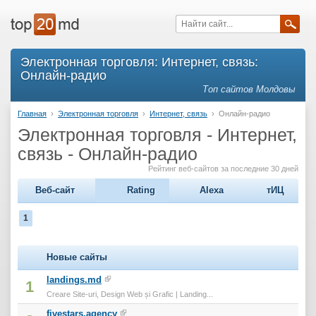
Электронная торговля: Интернет, связь:
Онлайн-радио
Топ сайтов Молдовы
Главная
›
Электронная торговля
›
Интернет, связь
›
Онлайн-радио
Электронная торговля - Интернет,
связь - Онлайн-радио
Рейтинг веб-сайтов за последние 30 дней
Веб-сайт
Rating
Alexa
тИЦ
1
Новые сайты
landings.md
1
Creare Site-uri, Design Web și Grafic | Landing...
fivestars.agency