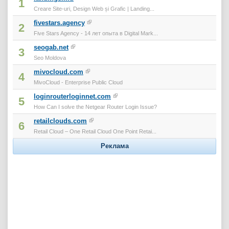
1
Creare Site-uri, Design Web și Grafic | Landing...
fivestars.agency
2
Five Stars Agency - 14 лет опыта в Digital Mark...
seogab.net
3
Seo Moldova
mivocloud.com
4
MivoCloud - Enterprise Public Cloud
loginrouterloginnet.com
5
How Can I solve the Netgear Router Login Issue?
retailclouds.com
6
Retail Cloud – One Retail Cloud One Point Retai...
Реклама