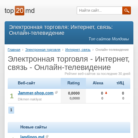
Электронная торговля: Интернет, связь:
Онлайн-телевидение
Топ сайтов Молдовы
Главная
›
Электронная торговля
›
Интернет, связь
›
Онлайн-телевидение
Электронная торговля - Интернет,
связь - Онлайн-телевидение
Рейтинг веб-сайтов за последние 30 дней
Веб-сайт
Rating
Alexa
тИЦ
Jammer-shop.com
0,0000
0
0
1
0,0000
0
0
Dikmen nakliyat
1
Новые сайты
landings.md