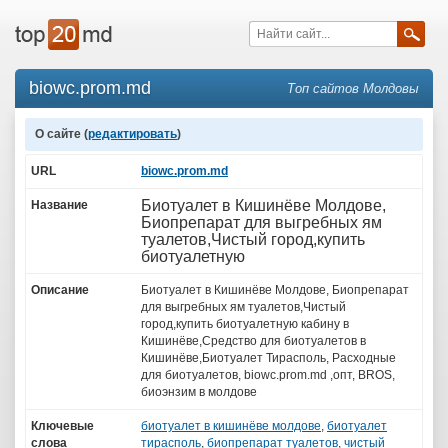
biowc.prom.md
Топ сайтов Молдовы
О сайте (
редактировать
)
URL
biowc.prom.md
Биотуалет в Кишинёве Молдове,
Название
Биопрепарат для выгребных ям
туалетов,Чистый город,купить
биотуалетную
Описание
Биотуалет в Кишинёве Молдове, Биопрепарат
для выгребных ям туалетов,Чистый
город,купить биотуалетную кабину в
Кишинёве,Средство для биотуалетов в
Кишинёве,Биотуалет Тирасполь, Расходные
для биотуалетов, biowc.prom.md ,опт, BROS,
биоэнзим в молдове
Ключевые
биотуалет в кишинёве молдове
,
биотуалет
слова
тирасполь
,
биопрепарат туалетов
,
чистый