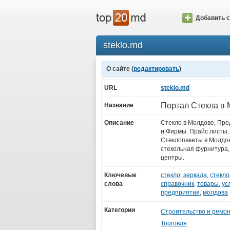
Добавить с
steklo.md
О сайте (
редактировать
)
URL
steklo.md
Портал Стекла в
Название
Описание
Стекло в Молдове, Пре
и Фирмы. Прайс листы, 
Стеклопакеты в Молдов
стекольная фурнитура,
центры.
Ключевые
стекло
,
зеркала
,
стекло
слова
справочник
,
товары
,
ус
предприятия
,
молдова
Категории
Строительство и ремо
Торговля