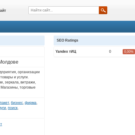
айт
SEO Ratings
Yandex тИЦ
0
0,00%
 Молдове
дприятия, организации
товары и услуги.
е, зеркала, витражи,
 Магазины, торговые
пакет
,
бизнес
,
фирма
,
луги
,
поиск
,
нт