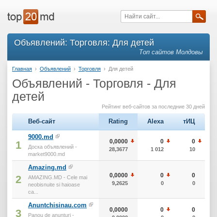
Объявлений: Торговля: Для детей
Топ сайтов Молдовы
Главная
›
Объявлений
›
Торговля
›
Для детей
Объявлений - Торговля - Для
детей
Рейтинг веб-сайтов за последние 30 дней
Веб-сайт
Rating
Alexa
тИЦ
9000.md
0,0000
0
0
1
Доска объявлений -
28,3677
1 012
10
market9000.md
Amazing.md
0,0000
0
0
2
AMAZING.MD - Cele mai
9,2625
0
0
neobisnuite si haioase
ca...
Anuntchisinau.com
0,0000
0
0
3
Panou de anunţuri -