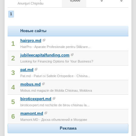
0,0000
0
0
Anunţuri Chişinău
1
Новые сайты
hairpro.md
1
HairPro - Aparate Profesionale pentru Stilizare...
jubileecapitalfunding.com
2
Looking for Financing Options for Your Business?
pat.md
3
Pat.md - Paturi si Saltele Ortopedice - Chisina...
mobus.md
4
Mobus.md magazin de Mobila Chisinau, Moldova
biroticexpert.md
5
biroticexpert.md rechizite de birou chisinau la...
mamont.md
6
Mamont.MD - Доска объявлений в Молдове
Реклама