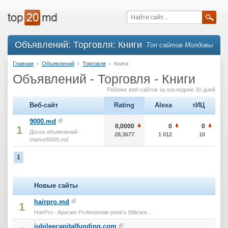
Объявлений: Торговля: Книги
Топ сайтов Молдовы
Главная
›
Объявлений
›
Торговля
›
Книги
Объявлений - Торговля - Книги
Рейтинг веб-сайтов за последние 30 дней
Веб-сайт
Rating
Alexa
тИЦ
9000.md
0,0000
0
0
1
Доска объявлений -
28,3677
1 012
10
market9000.md
1
Новые сайты
hairpro.md
1
HairPro - Aparate Profesionale pentru Stilizare...
jubileecapitalfunding.com