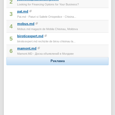
2
Looking for Financing Options for Your Business?
pat.md
3
Pat.md - Paturi si Saltele Ortopedice - Chisina...
mobus.md
4
Mobus.md magazin de Mobila Chisinau, Moldova
biroticexpert.md
5
biroticexpert.md rechizite de birou chisinau la...
mamont.md
6
Mamont.MD - Доска объявлений в Молдове
Реклама