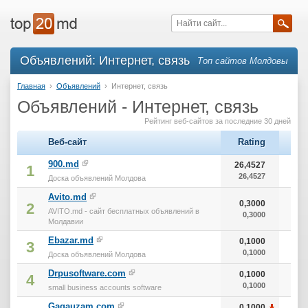
Объявлений: Интернет, связь
Топ сайтов Молдовы
Главная
›
Объявлений
›
Интернет, связь
Объявлений - Интернет, связь
Рейтинг веб-сайтов за последние 30 дней
Веб-сайт
Rating
Ale
900.md
26,4527
2 8
1
26,4527
2 
Доска объявлений Молдова
Avito.md
0,3000
2
AVITO.md - сайт бесплатных объявлений в
0,3000
Молдавии
Ebazar.md
0,1000
3
0,1000
Доска объявлений Молдова
Drpusoftware.com
0,1000
4
0,1000
small business accounts software
Gagauzam.com
0,1000