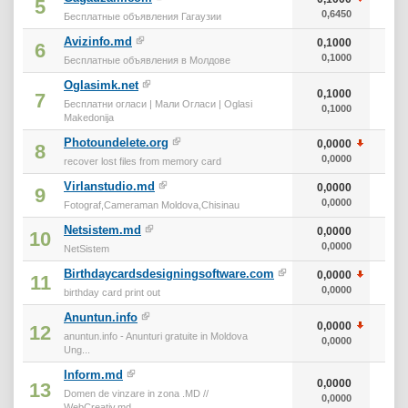
5
0,6450
Бесплатные объявления Гагаузии
Avizinfo.md
0,1000
6
0,1000
Бесплатные объявления в Молдове
Oglasimk.net
0,1000
7
Бесплатни огласи | Мали Огласи | Oglasi
0,1000
Makedonija
Photoundelete.org
0,0000
8
0,0000
recover lost files from memory card
Virlanstudio.md
0,0000
9
0,0000
Fotograf,Cameraman Moldova,Chisinau
Netsistem.md
0,0000
10
0,0000
NetSistem
Birthdaycardsdesigningsoftware.com
0,0000
11
0,0000
birthday card print out
Anuntun.info
0,0000
12
anuntun.info - Anunturi gratuite in Moldova
0,0000
Ung...
Inform.md
0,0000
13
Domen de vinzare in zona .MD //
0,0000
WebCreativ.md