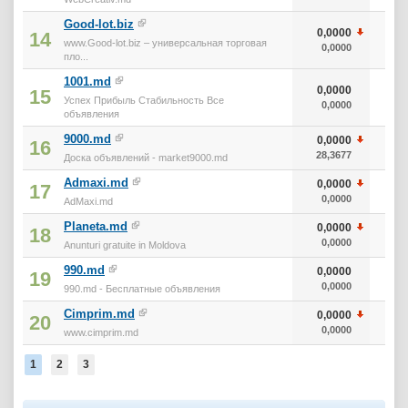
Good-lot.biz
0,0000
14
www.Good-lot.biz – универсальная торговая
0,0000
пло...
1001.md
0,0000
15
Успех Прибыль Стабильность Все
0,0000
объявления
9000.md
0,0000
16
28,3677
1 
Доска объявлений - market9000.md
Admaxi.md
0,0000
17
0,0000
AdMaxi.md
Planeta.md
0,0000
18
0,0000
Anunturi gratuite in Moldova
990.md
0,0000
19
0,0000
990.md - Бесплатные объявления
Cimprim.md
0,0000
20
0,0000
www.cimprim.md
1
2
3