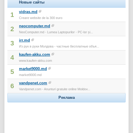
Новые сайты
vidras.md
1
Creare website de la 300 euro
neocomputer.md
2
NeoComputer.md - Lumea Laptopurilor - PC-lor și...
irr.md
3
Из рук в руки Молдова - частные бесплатные объя...
kaufen-akku.com
4
www.kaufen-akku.com
market9000.md
5
market9000.md
vandpenet.com
6
Vandpenet.com - Anunturi gratuite online Moldov...
Реклама