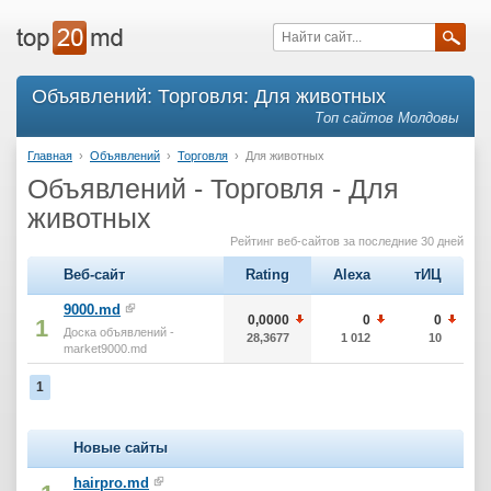
Объявлений: Торговля: Для животных
Топ сайтов Молдовы
Главная
›
Объявлений
›
Торговля
›
Для животных
Объявлений - Торговля - Для
животных
Рейтинг веб-сайтов за последние 30 дней
Веб-сайт
Rating
Alexa
тИЦ
9000.md
0,0000
0
0
1
Доска объявлений -
28,3677
1 012
10
market9000.md
1
Новые сайты
hairpro.md