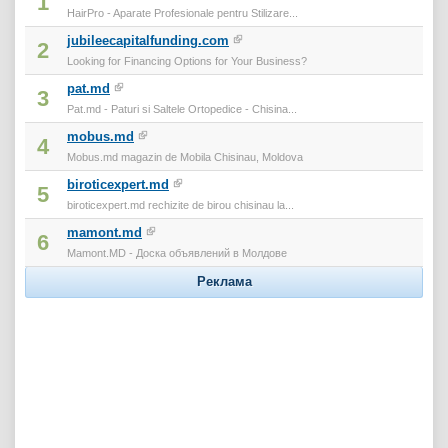
1
HairPro - Aparate Profesionale pentru Stilizare...
jubileecapitalfunding.com
2
Looking for Financing Options for Your Business?
pat.md
3
Pat.md - Paturi si Saltele Ortopedice - Chisina...
mobus.md
4
Mobus.md magazin de Mobila Chisinau, Moldova
biroticexpert.md
5
biroticexpert.md rechizite de birou chisinau la...
mamont.md
6
Mamont.MD - Доска объявлений в Молдове
Реклама