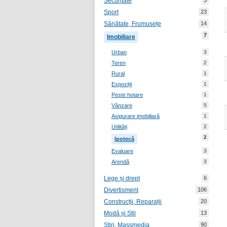
Securitate
3
Sport
23
Sănătate, Frumusețe
14
7
Imobiliare
Urban
3
Teren
2
Rural
1
Expoziții
1
Peste hotare
1
Vânzare
5
Asigurare imobiliară
1
Utilități
2
2
Ipotecă
Evaluare
3
Arendă
3
Lege și drept
6
Divertisment
106
Construcții, Reparații
20
Modă și Stil
13
Știri, Massmedia
90