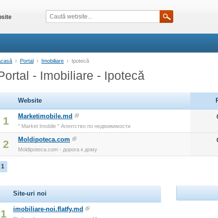
site
Acasă
›
Portal
›
Imobiliare
›
Ipotecă
Portal - Imobiliare - Ipotecă
Website
Marketimobile.md
1
" Market Imobile " Агентство по недвижимости
Moldipoteca.com
2
Moldipoteca.com - дорога к дому
1
Site-uri noi
imobiliare-noi.flatfy.md
1