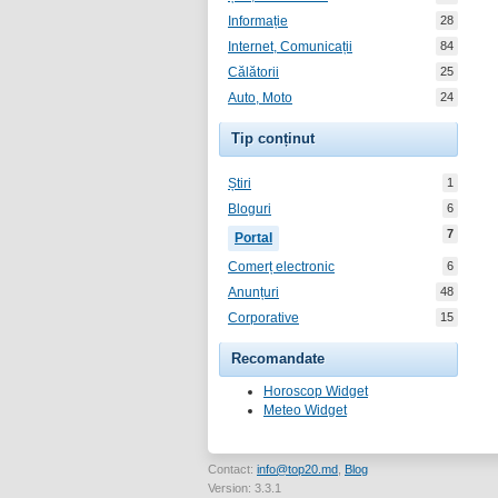
Informație
28
Internet, Comunicații
84
Călătorii
25
Auto, Moto
24
Tip conținut
Știri
1
Bloguri
6
7
Portal
Comerț electronic
6
Anunțuri
48
Corporative
15
Recomandate
Horoscop Widget
Meteo Widget
Contact:
info@top20.md
,
Blog
Version: 3.3.1