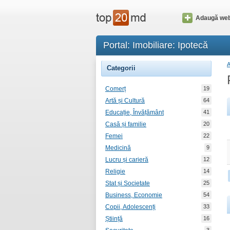
Adaugă web
Portal: Imobiliare: Ipotecă
Categorii
Comerț
19
Artă și Cultură
64
Educație, Învățământ
41
Casă și familie
20
Femei
22
Medicină
9
Lucru și carieră
12
Religie
14
Stat și Societate
25
Business, Economie
54
Copii, Adolescenți
33
Știință
16