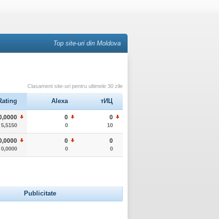
Top site-uri din Moldova
Clasament site-uri pentru ultimele 30 zile
Rating
Alexa
тИЦ
0,0000
0
0
5,5150
0
10
0,0000
0
0
0,0000
0
0
Publicitate