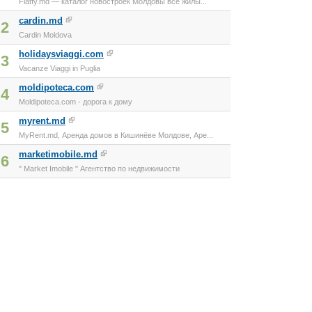
Flatfy.md — каталог новостроек Молдовы все жилы...
cardin.md
2
Cardin Moldova
holidaysviaggi.com
3
Vacanze Viaggi in Puglia
moldipoteca.com
4
Moldipoteca.com - дорога к дому
myrent.md
5
MyRent.md, Аренда домов в Кишинёве Молдове, Аре...
marketimobile.md
6
" Market Imobile " Агентство по недвижимости