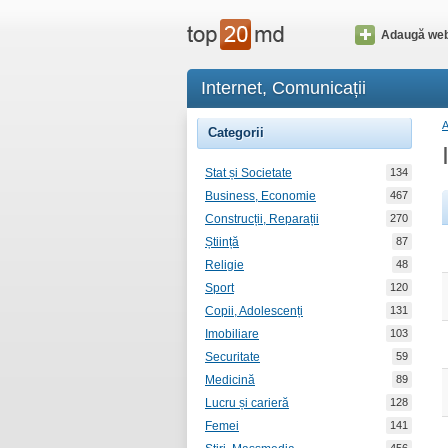
Adaugă web
Internet, Comunicații
Categorii
Stat și Societate
134
Business, Economie
467
Construcții, Reparații
270
Știință
87
Religie
48
Sport
120
Copii, Adolescenți
131
Imobiliare
103
Securitate
59
Medicină
89
Lucru și carieră
128
Femei
141