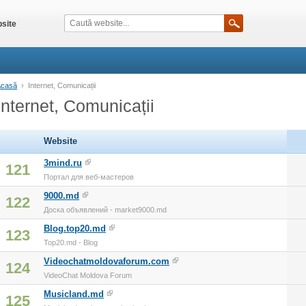
site
Acasă
›
Internet, Comunicații
Internet, Comunicații
Website
3mind.ru
121
Портал для веб-мастеров
9000.md
122
Доска объявлений - market9000.md
Blog.top20.md
123
Top20.md - Blog
Videochatmoldovaforum.com
124
VideoChat Moldova Forum
Musicland.md
125