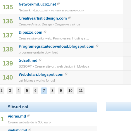
Networkmd.ucoz.net
135
Networkmd.ucoz.net - услуги и возможности
Creativeartisticdesign.com
136
Creative Artistic Design - Создание сайтов
Dipazzo.com
137
Crearea site-urilor web. Promovarea. Hosting si...
Programegratuitedownload.blogspot.com
138
programe gratuite download
Sdsoft.md
139
SDSOFT - Creare site-uri, web design in Moldova
Webdolari.blogspot.com
140
Let Moneys works for us!
2
3
4
5
6
7
8
9
10
11
Site-uri noi
vidras.md
1
Creare website de la 300 euro
websty.md