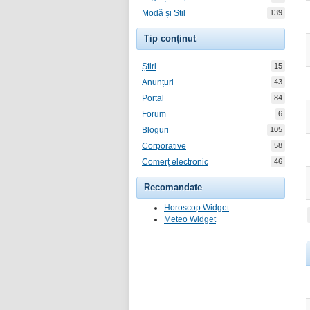
Modă și Stil
139
Tip conținut
Știri
15
Anunțuri
43
Portal
84
Forum
6
Bloguri
105
Corporative
58
Comerț electronic
46
Recomandate
Horoscop Widget
Meteo Widget