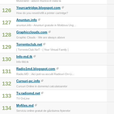
Musicland - aduce muzica in viata ta
Yourcartridge.blogspot.com
126
How do you reset/refill a printer cartridge?
Anuntun.info
127
anuntun.info - Anunturi gratuite in Moldova Ung...
Graphicclouds.com
128
Graphic Clouds - We are always above
Torrentsclub.net
129
| TorrentsClub.NeT - | Your Virtual Family |
Info-md.tk
130
Info-Md.tk
Radio1md.blogspot.com
131
Radio.MD :: Aici poti sa asculti Radiouri On-Li...
Cursuri-pc.info
132
Cursuri Online in domeniul calculatoarelor
Tv.radiomd.net
133
TV OnLine
Myfiles.md
134
Serviciu online gratuit de găzduirea fișierelor