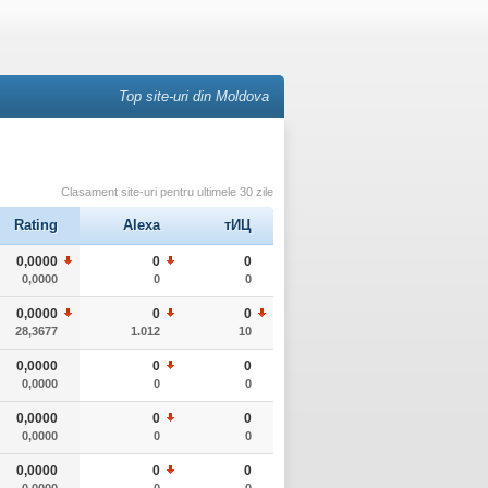
Top site-uri din Moldova
Clasament site-uri pentru ultimele 30 zile
Rating
Alexa
тИЦ
0,0000
0
0
0,0000
0
0
0,0000
0
0
28,3677
1.012
10
0,0000
0
0
0,0000
0
0
0,0000
0
0
0,0000
0
0
0,0000
0
0
0,0000
0
0