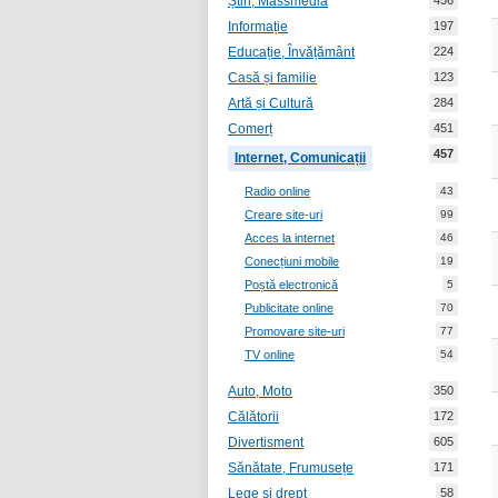
Știri, Massmedia
456
Informație
197
Educație, Învățământ
224
Casă și familie
123
Artă și Cultură
284
Comerț
451
457
Internet, Comunicații
Radio online
43
Creare site-uri
99
Acces la internet
46
Conecțiuni mobile
19
Poștă electronică
5
Publicitate online
70
Promovare site-uri
77
TV online
54
Auto, Moto
350
Călătorii
172
Divertisment
605
Sănătate, Frumusețe
171
Lege și drept
58