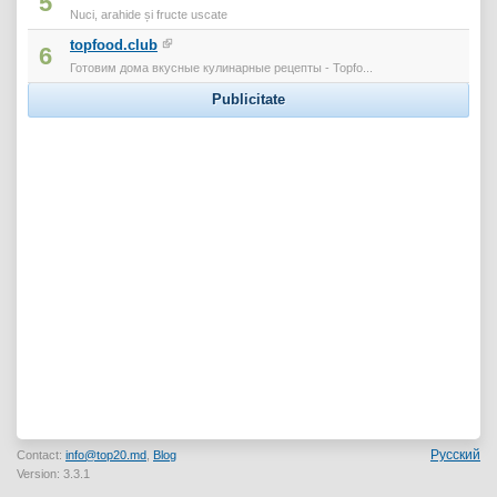
5
Nuci, arahide și fructe uscate
topfood.club
6
Готовим дома вкусные кулинарные рецепты - Topfo...
Publicitate
Русский
Contact:
info@top20.md
,
Blog
Version: 3.3.1