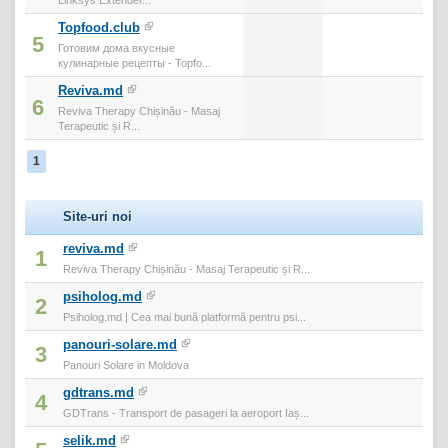
Topfood.club
5
Готовим дома вкусные
кулинарные рецепты - Topfo...
Reviva.md
6
Reviva Therapy Chișinău - Masaj
Terapeutic și R...
1
Site-uri noi
reviva.md
1
Reviva Therapy Chișinău - Masaj Terapeutic și R...
psiholog.md
2
Psiholog.md | Cea mai bună platformă pentru psi...
panouri-solare.md
3
Panouri Solare in Moldova
gdtrans.md
4
GDTrans - Transport de pasageri la aeroport Iaș...
selik.md