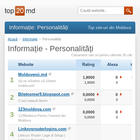
Informație: Personalități
Top site-uri din Moldova
Acasă
›
Informație
›
Personalități
Informație - Personalități
Clasament site-uri pentru ultimele 30 zile
Website
Rating
Alexa
тИЦ
Moldovenii.md
1,9000
0
190
1
Să ne mîndrim că sîntem
1,9000
0
190
moldoveni!
Biletnomer9.blogspot.com
0,0000
0
0
2
0,0000
0
0
Счастливый билет
123moldova.com
0,0000
0
0
3
123Moldova Pentru Oameni din
0,0000
0
0
Moldova
Linksysrouterlogins.com
4
Linksys Router Login & Setup |
Linksys Extender...