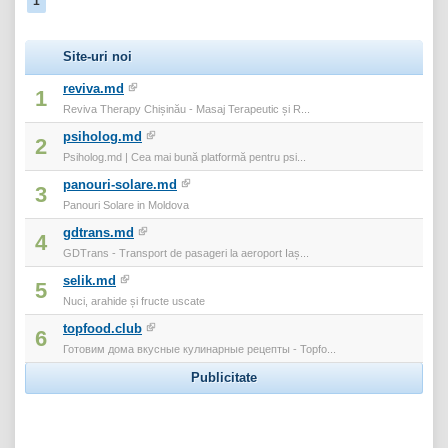
1
Site-uri noi
reviva.md
1
Reviva Therapy Chișinău - Masaj Terapeutic și R...
psiholog.md
2
Psiholog.md | Cea mai bună platformă pentru psi...
panouri-solare.md
3
Panouri Solare in Moldova
gdtrans.md
4
GDTrans - Transport de pasageri la aeroport Iaș...
selik.md
5
Nuci, arahide și fructe uscate
topfood.club
6
Готовим дома вкусные кулинарные рецепты - Topfo...
Publicitate