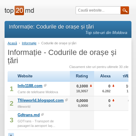
Informație: Codurile de orașe și țări
Top site-uri din Moldova
Acasă
›
Informație
›
Codurile de orașe și țări
Informație - Codurile de orașe și
țări
Clasament site-uri pentru ultimele 30 zile
Website
Rating
Alexa
тИЦ
Info1188.com
0,1000
0
10
1
18,3057
6.282
10
Carte de telefoane Moldova
Tfileworld.blogspot.com
0,0000
0
0
2
0,0000
0
0
tfileworld
Gdtrans.md
3
GDTrans - Transport de
pasageri la aeroport Iaș...