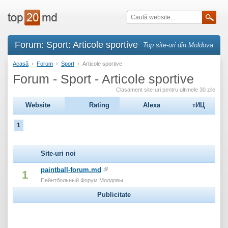
Forum: Sport: Articole sportive
Top site-uri din Moldova
Acasă
›
Forum
›
Sport
›
Articole sportive
Forum - Sport - Articole sportive
Clasament site-uri pentru ultimele 30 zile
Website
Rating
Alexa
тИЦ
1
Site-uri noi
paintball-forum.md
1
Пейнтбольный Форум Молдовы
Publicitate