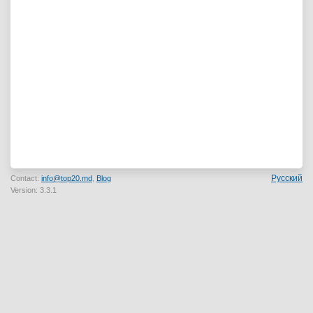
Русский
Contact:
info@top20.md
,
Blog
Version: 3.3.1