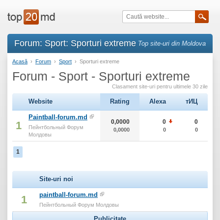
Forum: Sport: Sporturi extreme
Top site-uri din Moldova
Acasă
›
Forum
›
Sport
›
Sporturi extreme
Forum - Sport - Sporturi extreme
Clasament site-uri pentru ultimele 30 zile
Website
Rating
Alexa
тИЦ
Paintball-forum.md
0,0000
0
0
1
Пейнтбольный Форум
0,0000
0
0
Молдовы
1
Site-uri noi
paintball-forum.md
1
Пейнтбольный Форум Молдовы
Publicitate