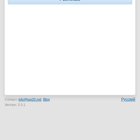
Русский
Contact:
info@top20.md
,
Blog
Version: 3.3.1