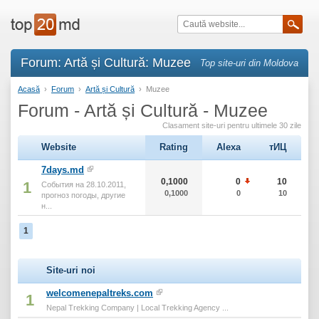
Forum: Artă și Cultură: Muzee
Top site-uri din Moldova
Acasă
›
Forum
›
Artă și Cultură
›
Muzee
Forum - Artă și Cultură - Muzee
Clasament site-uri pentru ultimele 30 zile
Website
Rating
Alexa
тИЦ
7days.md
0,1000
0
10
1
События на 28.10.2011,
0,1000
0
10
прогноз погоды, другие
н...
1
Site-uri noi
welcomenepaltreks.com
1
Nepal Trekking Company | Local Trekking Agency ...