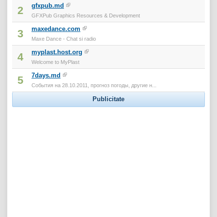
gfxpub.md
2
GFXPub Graphics Resources & Development
maxedance.com
3
Maxe Dance - Chat si radio
myplast.host.org
4
Welcome to MyPlast
7days.md
5
События на 28.10.2011, прогноз погоды, другие н...
Publicitate