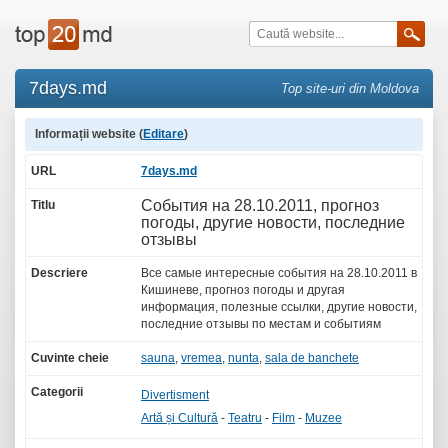
7days.md
Top site-uri din Moldova
Informații website (
Editare
)
URL
7days.md
События на 28.10.2011, прогноз
Titlu
погоды, другие новости, последние
отзывы
Descriere
Все самые интересные события на 28.10.2011 в
Кишиневе, прогноз погоды и другая
информация, полезные ссылки, другие новости,
последние отзывы по местам и событиям
Cuvinte cheie
sauna
,
vremea
,
nunta
,
sala de banchete
Categorii
Divertisment
Artă și Cultură
-
Teatru
-
Film
-
Muzee