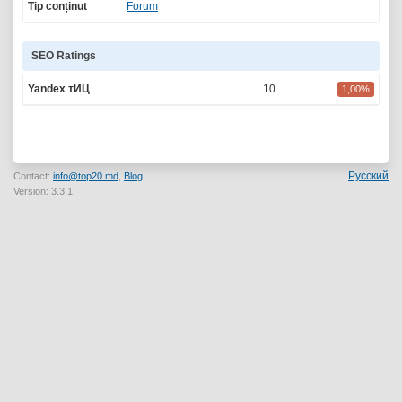
Tip conținut
Forum
SEO Ratings
Yandex тИЦ
10
1,00%
Русский
Contact:
info@top20.md
,
Blog
Version: 3.3.1