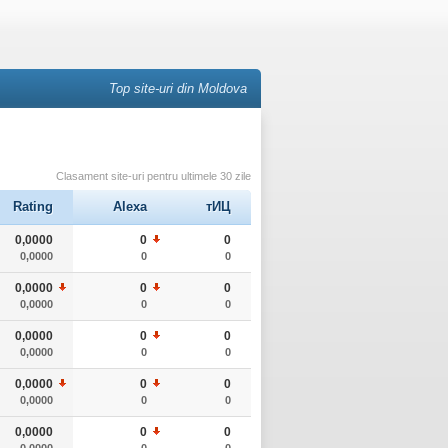
Top site-uri din Moldova
Clasament site-uri pentru ultimele 30 zile
Rating
Alexa
тИЦ
0,0000
0
0
0,0000
0
0
0,0000
0
0
0,0000
0
0
0,0000
0
0
0,0000
0
0
0,0000
0
0
0,0000
0
0
0,0000
0
0
0,0000
0
0