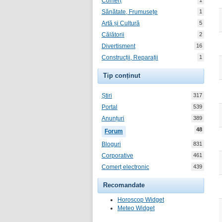
Comerț
1
Sănătate, Frumusețe
1
Artă și Cultură
5
Călătorii
2
Divertisment
16
Construcții, Reparații
1
Tip conținut
Știri
317
Portal
539
Anunțuri
389
48
Forum
Bloguri
831
Corporative
461
Comerț electronic
439
Recomandate
Horoscop Widget
Meteo Widget