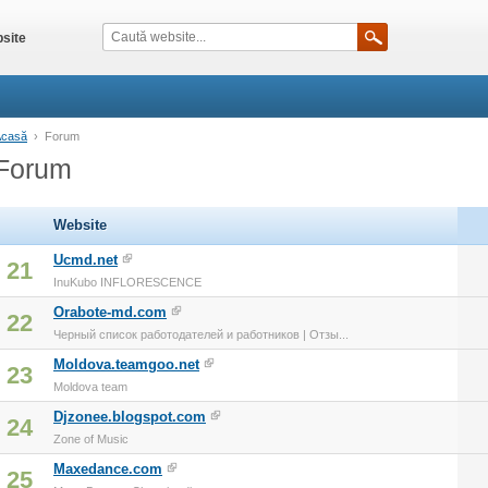
site
Acasă
›
Forum
Forum
Website
Ucmd.net
21
InuKubo INFLORESCENCE
Orabote-md.com
22
Черный список работодателей и работников | Отзы...
Moldova.teamgoo.net
23
Moldova team
Djzonee.blogspot.com
24
Zone of Music
Maxedance.com
25