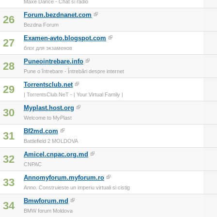
Maxe Dance - Chat si radio
Forum.bezdnanet.com
26
Bezdna Forum
Examen-avto.blogspot.com
27
блог для экзаменов
Puneointrebare.info
28
Pune o întrebare - Întrebări despre internet
Torrentsclub.net
29
| TorrentsClub.NeT - | Your Virtual Family |
Myplast.host.org
30
Welcome to MyPlast
Bf2md.com
31
Battlefield 2 MOLDOVA
Amicel.cnpac.org.md
32
CNPAC
Annomyforum.myforum.ro
33
Anno. Construieste un imperiu virtuali si cistig
Bmwforum.md
34
BMW forum Moldova