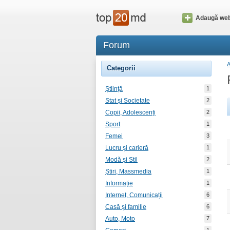
Adaugă web
Forum
Categorii
Știință
1
Stat și Societate
2
Copii, Adolescenți
2
Sport
1
Femei
3
Lucru și carieră
1
Modă și Stil
2
Știri, Massmedia
1
Informație
1
Internet, Comunicații
6
Casă și familie
6
Auto, Moto
7