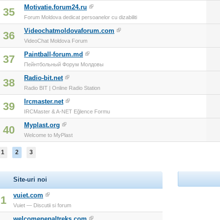
Motivatie.forum24.ru
35
Forum Moldova dedicat persoanelor cu dizabiliti
Videochatmoldovaforum.com
36
VideoChat Moldova Forum
Paintball-forum.md
37
Пейнтбольный Форум Молдовы
Radio-bit.net
38
Radio BIT | Online Radio Station
Ircmaster.net
39
IRCMaster & A-NET Eğlence Formu
Myplast.org
40
Welcome to MyPlast
1
2
3
Site-uri noi
vuiet.com
1
Vuiet — Discutii si forum
welcomenepaltreks.com