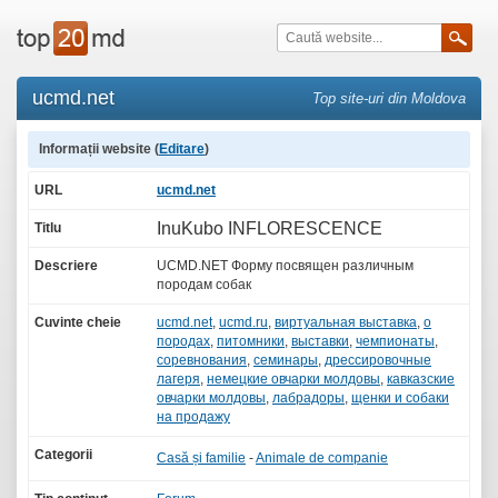
ucmd.net
Top site-uri din Moldova
Informații website (
Editare
)
URL
ucmd.net
InuKubo INFLORESCENCE
Titlu
Descriere
UCMD.NET Форму посвящен различным
породам собак
Cuvinte cheie
ucmd.net
,
ucmd.ru
,
виртуальная выставка
,
о
породах
,
питомники
,
выставки
,
чемпионаты
,
соревнования
,
семинары
,
дрессировочные
лагеря
,
немецкие овчарки молдовы
,
кавказские
овчарки молдовы
,
лабрадоры
,
щенки и собаки
на продажу
Categorii
Casă și familie
-
Animale de companie