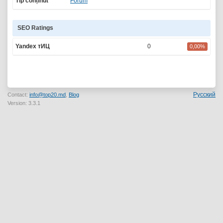
Tip conținut
Forum
SEO Ratings
Yandex тИЦ
0
0,00%
Русский
Contact:
info@top20.md
,
Blog
Version: 3.3.1