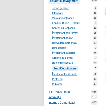
224
Educație, Învățământ
Teorie și istorie
3
Informație
40
Viața studențească
10
Fonduri, Burse, Granturi
4
Servicii educaționale
61
Învățământ non-formal
38
Învățământ școlar
10
Dezvoltare personală
27
Defectologie
1
Învățământ superior
36
Organe de control
2
Rechezite școlare
10
4
Studii în trăinătate
Învățământ la distanță
26
Profesori
14
Publicații
17
Știri, Massmedia
456
Informație
197
Internet, Comunicații
457