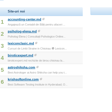
Site-uri noi
accounting-center.md
1
Angajează un Contabil din Bălți pentru afaceri ...
psiholog-elena.md
2
Psiholog Elena | Consultații Psihologice Online...
lexiconclasic.md
3
Cursuri de Limbi Straine in Chisinau 🌍 Lexicon...
biroticexpert.md
4
biroticexpert.md rechizite de birou chisinau la...
astroshiksha.com
5
Best Astrologer at Astro Shiksha can help you t...
krishsoftonline.com
6
Best Software Testing Institute in Hyderabad; O...