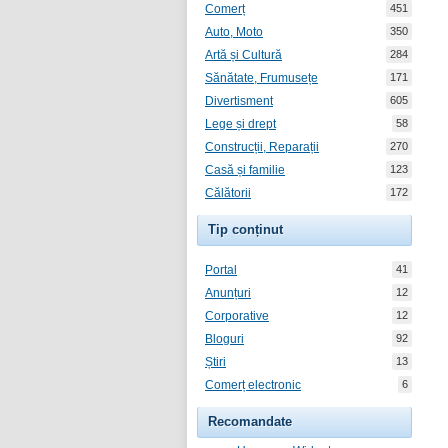
Comerț
451
Auto, Moto
350
Artă și Cultură
284
Sănătate, Frumusețe
171
Divertisment
605
Lege și drept
58
Construcții, Reparații
270
Casă și familie
123
Călătorii
172
Tip conținut
Portal
41
Anunțuri
12
Corporative
12
Bloguri
92
Știri
13
Comerț electronic
6
Recomandate