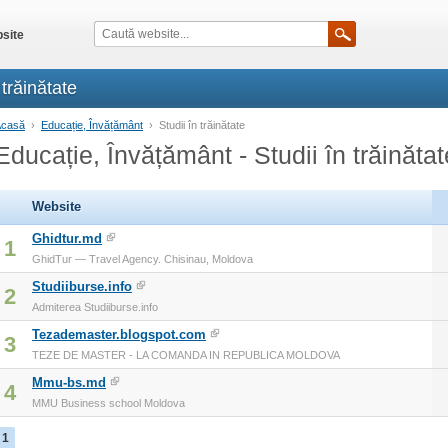
site
trăinătate
Acasă
›
Educație, Învățământ
›
Studii în trăinătate
Educație, Învățământ - Studii în trăinătat
Website
Ghidtur.md
1
GhidTur — Travel Agency. Chisinau, Moldova
Studiiburse.info
2
Admiterea Studiiburse.info
Tezademaster.blogspot.com
3
TEZE DE MASTER - LA COMANDA IN REPUBLICA MOLDOVA
Mmu-bs.md
4
MMU Business school Moldova
1