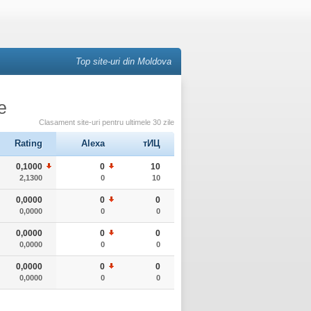
Top site-uri din Moldova
e
Clasament site-uri pentru ultimele 30 zile
Rating
Alexa
тИЦ
0,1000
0
10
2,1300
0
10
0,0000
0
0
0,0000
0
0
0,0000
0
0
0,0000
0
0
0,0000
0
0
0,0000
0
0