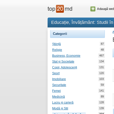
Adaugă web
Educație, Învățământ: Studii în 
Categorii
Știință
87
Religie
48
Business, Economie
467
Stat și Societate
134
Copii, Adolescenți
131
Sport
120
Imobiliare
103
Securitate
59
Femei
141
Medicină
89
Lucru și carieră
128
Modă și Stil
139