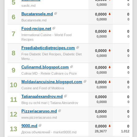
5
0,0000
0
saslic.md
Bucataresele.md
0,0000
0
6
0,0000
0
Bucataresele.md
Food-recipe.net
0,0000
0
7
International Cuisine - World Food
0,0000
0
Recipes
Freediabeticdietrecipes.com
0,0000
0
8
Free Diabetic Diet Recipes, Diabetic Diet
0,0000
0
Menu ...
Culinarmd.blogspot.com
0,0000
0
9
0,0000
0
Culinar.MD - Retete Culinare cu Poze
Moldaviancuisine.blogspot.com
0,0000
0
10
0,0000
0
Cusine and Food of Moldova
Tatianaalexandrov.md
0,0000
0
11
0,0000
0
Blog cu ochii mari | Tatiana Alexandrov
Pizzeriacaruso.md
0,0000
0
12
0,0000
0
www.pizzeriacaruso.md
9000.md
0,0000
0
13
28,3677
1.012
Доска объявлений - market9000.md