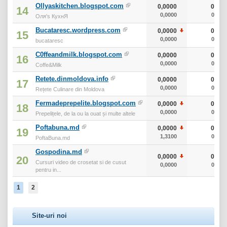
Ollyaskitchen.blogspot.com
0,0000
0
14
0,0000
0
Оля's КухнЯ
Bucataresc.wordpress.com
0,0000
0
15
0,0000
0
bucataresc
C0ffeandmilk.blogspot.com
0,0000
0
16
0,0000
0
Coffe&Milk
Retete.dinmoldova.info
0,0000
0
17
0,0000
0
Rețete Culinare din Moldova
Fermadeprepelite.blogspot.com
0,0000
0
18
0,0000
0
Prepelițele, de la ou la ouat și multe altele
Poftabuna.md
0,0000
0
19
1,3100
0
PoftaBuna.md
Gospodina.md
0,0000
0
20
Cursuri video de crosetat si de cusut
0,0000
0
pentru in...
1
2
Site-uri noi