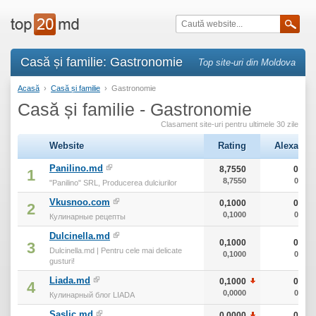
Casă și familie: Gastronomie
Top site-uri din Moldova
Acasă
›
Casă și familie
›
Gastronomie
Casă și familie - Gastronomie
Clasament site-uri pentru ultimele 30 zile
Website
Rating
Alexa
Panilino.md
8,7550
0
1
8,7550
0
"Panilino" SRL, Producerea dulciurilor
Vkusnoo.com
0,1000
0
2
0,1000
0
Кулинарные рецепты
Dulcinella.md
0,1000
0
3
Dulcinella.md | Pentru cele mai delicate
0,1000
0
gusturi!
Liada.md
0,1000
0
4
0,0000
0
Кулинарный блог LIADA
Saslic.md
0,0000
0