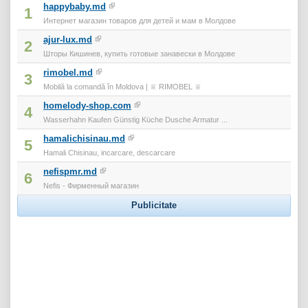
happybaby.md
1
Интернет магазин товаров для детей и мам в Молдове
ajur-lux.md
2
Шторы Кишинев, купить готовые занавески в Молдове
rimobel.md
3
Mobilă la comandă în Moldova | ♕ RIMOBEL ♕
homelody-shop.com
4
Wasserhahn Kaufen Günstig Küche Dusche Armatur ...
hamalichisinau.md
5
Hamali Chisinau, incarcare, descarcare
nefispmr.md
6
Nefis - Фирменный магазин
Publicitate