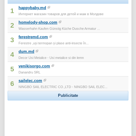
happybaby.md
1
Интернет магазин товаров для детей и мам в Молдове
homelody-shop.com
2
Wasserhahn Kaufen Günstig Küche Dusche Armatur ...
ferestremd.com
3
Ferestre ,uși termopan și plase anti-insecte în...
dum.md
4
Decor Usi Metalice - Usi metalice si din lemn
venikisorgo.com
5
Danandru SRL
sailelec.com
6
NINGBO SAIL ELECTRIC CO.,LTD - NINGBO SAIL ELEC...
Publicitate