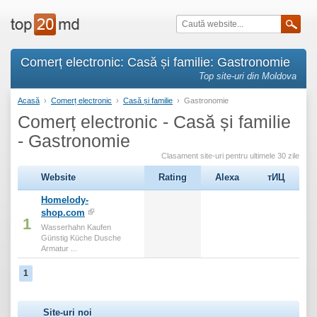
Comerț electronic: Casă și familie: Gastronomie
Top site-uri din Moldova
Acasă
›
Comerț electronic
›
Casă și familie
›
Gastronomie
Comerț electronic - Casă și familie
- Gastronomie
Clasament site-uri pentru ultimele 30 zile
Website
Rating
Alexa
тИЦ
Homelody-
shop.com
1
Wasserhahn Kaufen
Günstig Küche Dusche
Armatur ...
1
Site-uri noi