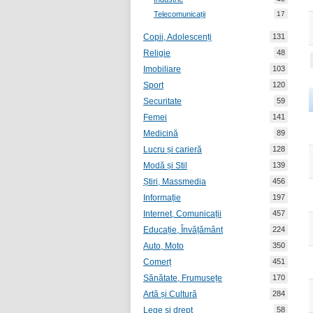
Telecomunicații
17
Copii, Adolescenți
131
Religie
48
Imobiliare
103
Sport
120
Securitate
59
Femei
141
Medicină
89
Lucru și carieră
128
Modă și Stil
139
Știri, Massmedia
456
Informație
197
Internet, Comunicații
457
Educație, Învățământ
224
Auto, Moto
350
Comerț
451
Sănătate, Frumusețe
170
Artă și Cultură
284
Lege și drept
58