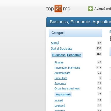
Adaugă web
Business, Economie: Agricultu
Categorii
Știință
87
Stat și Societate
134
467
Business, Economie
Finanțe
42
Publicitate, Marketing
128
Automatizare
22
Silvicultură
5
Asigurare
19
Organizare business
51
26
Agricultură
Inovații
14
Logistică
26
Industrie
43