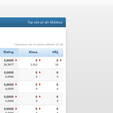
Top site-uri din Moldova
Clasament site-uri pentru ultimele 30 zile
Rating
Alexa
тИЦ
0,0000
0
0
28,3677
1.012
10
0,0000
0
0
0,0000
0
0
0,0000
0
0
0,0000
0
0
0,0000
0
0
0,0000
0
0
0,0000
0
0
0,0000
0
0