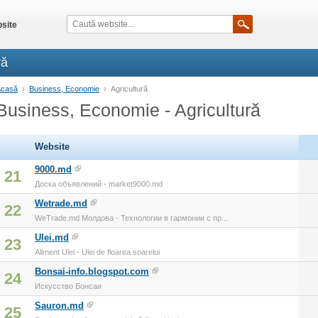
site
ră
Acasă
›
Business, Economie
›
Agricultură
Business, Economie - Agricultură
Website
9000.md
21
Доска объявлений - market9000.md
Wetrade.md
22
WeTrade.md Молдова - Технологии в гармонии с пр...
Ulei.md
23
Aliment Ulei - Ulei de floarea soarelui
Bonsai-info.blogspot.com
24
Искусство Бонсаи
Sauron.md
25