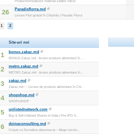
Producere/realizare material săditor viticol
Paradisflorra.md
26
Livrare Flori gratuit în Chișinău | Paradis Florra
1
2
Site-uri noi
bonus.zakaz.md
1
BONUS Zakaz.md - livrare produse alimentare în ...
metro.zakaz.md
2
METRO Zakaz.md - livrare produse alimentare în ...
zakaz.md
3
Zakaz.md — Livrare de produse alimentare în Chi...
shopshop.md
4
SHOPxSHOP
unlistednetwork.com
5
Buy & Sell Unlisted Shares in India | Pre-IPO S...
doinaconsulting.md
6
Crește cu încredere afacerea ta – Alege servici...