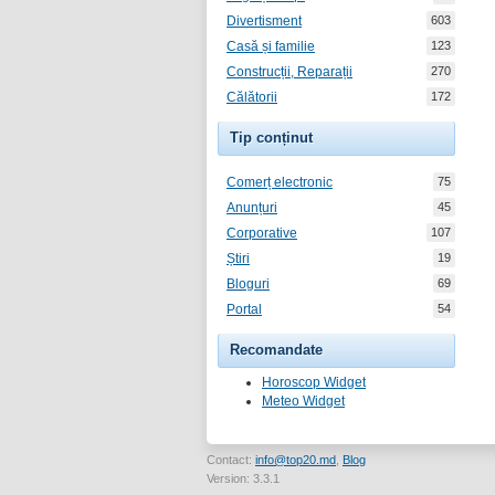
Divertisment
603
Casă și familie
123
Construcții, Reparații
270
Călătorii
172
Tip conținut
Comerț electronic
75
Anunțuri
45
Corporative
107
Știri
19
Bloguri
69
Portal
54
Recomandate
Horoscop Widget
Meteo Widget
Contact:
info@top20.md
,
Blog
Version: 3.3.1